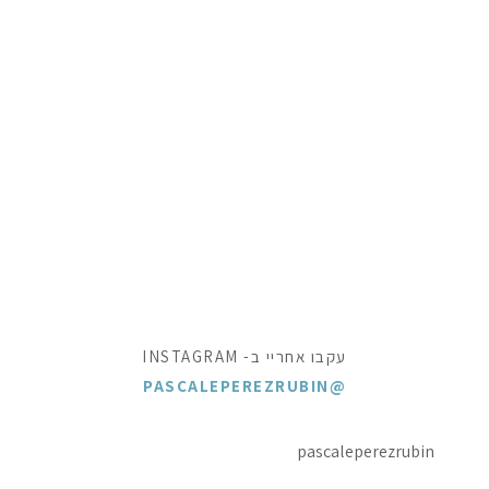
עקבו אחריי ב- INSTAGRAM
@PASCALEPEREZRUBIN
pascaleperezrubin