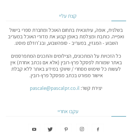
קצת עליי
בשלנית, אופה, עיתונאית בתחום האוכל ומחברת ספרי בישול
ואפייה. כותבת ומצלמת באופן קבוע את מדורי האוכל במעריב
השבוע - המגזין, במעריב - סופהשבוע, ובג'רוזלם פוסט.
כל הזכויות על המתכונים, הצילומים והתכנים המתפרסמים
באתר שמורות לפסקל פרץ-רובין (אלא אם נכתב אחרת) אין
לעשות כל שימוש מסחרי / שיווקי במידע באתר ללא קבלת
אישור מפורט בכתב מפסקל פרץ-רובין.
יצירת קשר:
pascale@pascalpr.co.il
עקבו אחריי