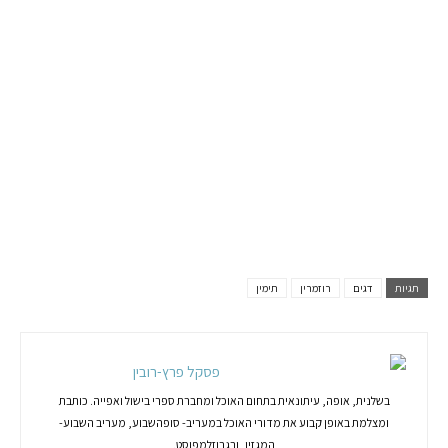
תגיות
דגים
רוזמרין
תימין
פסקל פרץ-רובין
בשלנית, אופה, עיתונאית בתחום האוכל ומחברת ספרי בישול ואפייה. כותבת
ומצלמת באופן קבוע את מדורי האוכל במעריב- סופהשבוע, מעריב השבוע-
המגזין, ובגרוזלמפוסט.