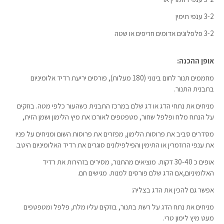
3-2 ענפי תימין
3-2 פלפלונים אדומים חריפים או שטה
אופן ההכנה:
מחממים תנור לחום בינוני (180 מעלות), פורסים יריעת רדיד אלומיניום
בתבנית התנור.
מניחים את נתחי הדג או דג שלם במרכז התבנית כשהעור כלפי מטה. בוזקים
על הנתח מלח ופלפל שחור, מטפטפים לאורכו את מיץ הלימון ושמן הזית,
מסדרים סביב את פרוסות הלימון, מפזרים את פרוסות השום ומניחים על פניו
את ענפי הרוזמרין או התימין והפילפילונים סוגרים את רדיד האלומיניום היטב.
אופים כ 30-40 דקות. מוציאים מהתנור, מסירים בזהירות את רדיד
האלומיניום,אם הדג שלם פורסים למנות. מגישים חם.
אפשר גם להכין את הדג בצליה:
מניחים את נתח הדג על רשת בתנור, בוזקים עליו מלח, פלפל ומטפטפים
מעט מיץ לימון טרי.