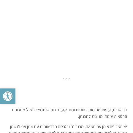
מודעה
פתח סרגל 
דובשניות, עוגיות שחומות דחוסות ומתפקעות. בוודאי תמצאו שלל מתכונים
וגרסאות שונות ומגוונות להכנתן.
יש המכינים אותן עם חמאה, מרגרינה ובגרסה הבריאותית עם שמן אפילו שמן
קוקוס. שילובים מעניינים של קמח רגיל לבן, מלא או שילוב של מספר קמחים .