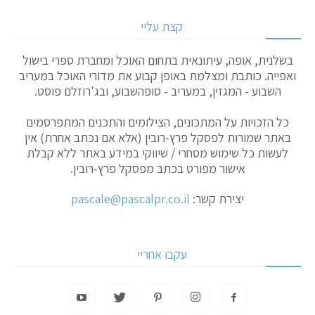
קצת עליי
בשלנית, אופה, עיתונאית בתחום האוכל ומחברת ספרי בישול
ואפייה. כותבת ומצלמת באופן קבוע את מדורי האוכל במעריב
השבוע - המגזין, במעריב - סופהשבוע, ובג'רוזלם פוסט.
כל הזכויות על המתכונים, הצילומים והתכנים המתפרסמים
באתר שמורות לפסקל פרץ-רובין (אלא אם נכתב אחרת) אין
לעשות כל שימוש מסחרי / שיווקי במידע באתר ללא קבלת
אישור מפורט בכתב מפסקל פרץ-רובין.
יצירת קשר:
pascale@pascalpr.co.il
עקבו אחריי