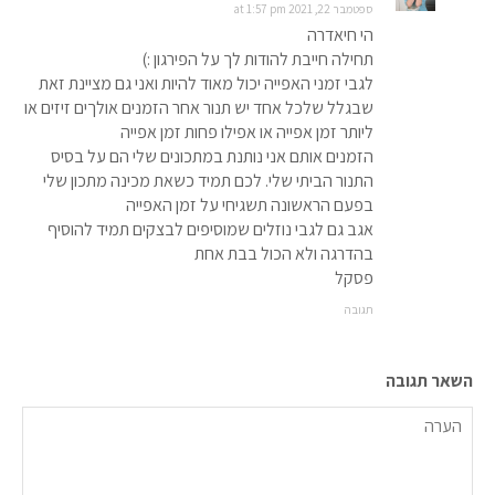
ספטמבר 22, 2021 at 1:57 pm
הי חיאדרה
תחילה חייבת להודות לך על הפירגון :)
לגבי זמני האפייה יכול מאוד להיות ואני גם מציינת זאת
שבגלל שלכל אחד יש תנור אחר הזמנים אולךים זיזים או
ליותר זמן אפייה או אפילו פחות זמן אפייה
הזמנים אותם אני נותנת במתכונים שלי הם על בסיס
התנור הביתי שלי. לכם תמיד כשאת מכינה מתכון שלי
בפעם הראשונה תשגיחי על זמן האפייה
אגב גם לגבי נוזלים שמוסיפים לבצקים תמיד להוסיף
בהדרגה ולא הכול בבת אחת
פסקל
תגובה
השאר תגובה