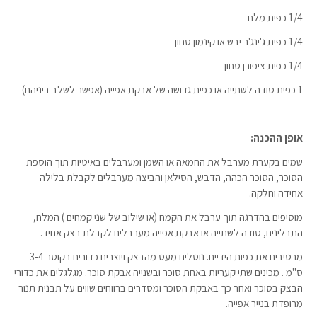
1/4 כפית מלח
1/4 כפית ג'ינג'ר יבש או קינמון טחון
1/4 כפית ציפורן טחון
1 כפית סודה לשתייה או כפית גדושה של אבקת אפייה (אפשר לשלב ביניהם)
אופן ההכנה:
שמים בקערת מערבל את החמאה או השמן ומערבלים באיטיות תוך הוספת
הסוכר, הסוכר הכהה, הדבש, הסילאן והביצה מערבלים לקבלת בלילה
אחידה וחלקה.
מוסיפים בהדרגה תוך ערבל את הקמח (או שילוב של שני קמחים ) המלח,
התבלינים, סודה לשתייה או אבקת אפייה מערבלים לקבלת בצק אחיד.
מרטיבים את כפות הידיים. נוטלים מעט מהבצק ויוצרים כדורים בקוטר 3-4
ס"מ . מכינים שתי קעריות באחת סוכר ובשנייה אבקת סוכר. מגלגלים את כדורי
הבצק בסוכר ואחר כך באבקת הסוכר ומסדרים ברווחים שווים על תבנית תנור
מרופדת בנייר אפייה.