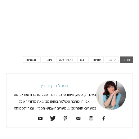
תגיות
קינמון
עוגיות
דבש
ראש השנה
גינג'ר
דובשניות
פסקל פרץ-רובין
בשלנית, אופה, עיתונאית בתחום האוכל ומחברת ספרי בישול
ואפייה. כותבת ומצלמת באופן קבוע את מדורי האוכל
במעריב- סופהשבוע, מעריב השבוע- המגזין, ובגרוזלמפוסט.