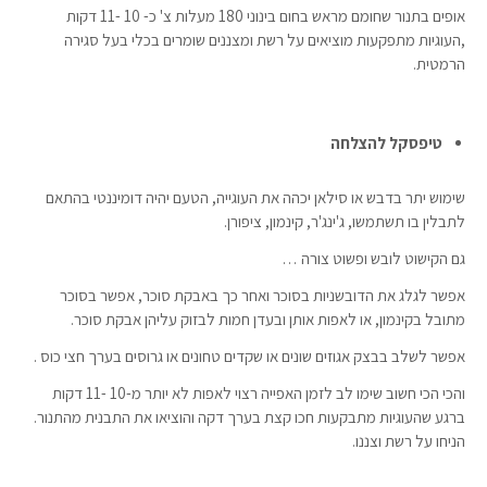
אופים בתנור שחומם מראש בחום בינוני 180 מעלות צ' כ- 10 -11 דקות
,העוגיות מתפקעות מוציאים על רשת ומצננים שומרים בכלי בעל סגירה
הרמטית.
טיפסקל להצלחה
שימוש יתר בדבש או סילאן יכהה את העוגייה, הטעם יהיה דומיננטי בהתאם
לתבלין בו תשתמשו, ג'ינג'ר, קינמון, ציפורן.
גם הקישוט לובש ופשוט צורה …
אפשר לגלג את הדובשניות בסוכר ואחר כך באבקת סוכר, אפשר בסוכר
מתובל בקינמון, או לאפות אותן ובעדן חמות לבזוק עליהן אבקת סוכר.
אפשר לשלב בבצק אגוזים שונים או שקדים טחונים או גרוסים בערך חצי כוס .
והכי הכי חשוב שימו לב לזמן האפייה רצוי לאפות לא יותר מ-10 -11 דקות
ברגע שהעוגיות מתבקעות חכו קצת בערך דקה והוציאו את התבנית מהתנור.
הניחו על רשת וצננו.