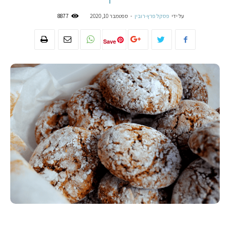
על ידי
פסקל פרץ-רובין
-
ספטמבר 10, 2020
8877
Save