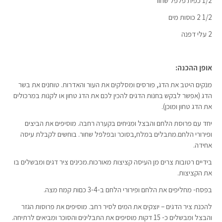
1/2 כפית פלפל שחור
1/2 2 כוסות מים
2 עלי דפנה
אופן ההכנה:
מנקים היטב את הדג, פורסים ומסלקים את העור והאדרות. טוחנים את בשר
הדג (אפשר לבקש בחנות הדגים להכין לכם את הדג טחון או לקנות במרכולים
את הדג טחון ומוכן).
יחד עם פרוסת הלחם והבצל ומניחים בקערה רחבה. מוסיפים את הביצים
ופירורי הלחם.מתבלים במלח,בסוכר ובפלפל שחור. בוחשים לקבלת עיסה
אחידה.
בידיים רטובות צרים מן העיסה קציצות מאורכות.מכינים ציר דגים ומבשלים בו
את הקציצות.
בפסח- מחליפים את הלחם ופירורי הלחם ב-3-4 כםות קמח מצה.
להכנת ציר הדגים – יוצקים את המים לסיר רחב. מוסיפים את פרוסות הגזר
והבצל ומבשלים כ- 15 דקות מוסיפים את התבלינים והסוכר ומביאים לרתיחה.