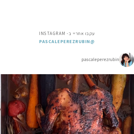
עקבו אחריי ב- INSTAGRAM
@PASCALEPEREZRUBIN
pascaleperezrubin