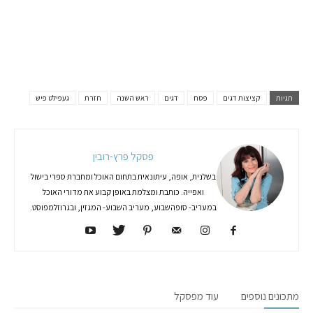
תגיות
קציצות דגים
פסח
דגים
ראש השנה
חזרת
געפילט פיש
פסקל פרץ-רובין
בשלנית, אופה, עיתונאית בתחום האוכל ומחברת ספרי בישול
ואפייה. כותבת ומצלמת באופן קבוע את מדורי האוכל
במעריב- סופהשבוע, מעריב השבוע- המגזין, ובגרוזלמפוסט.
מתכונים נוספים
עוד מפסקל