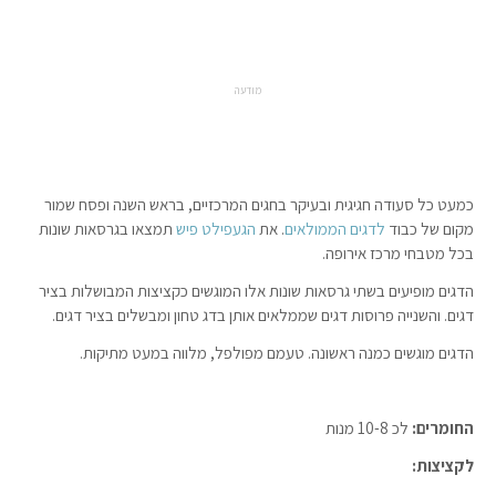
מודעה
כמעט כל סעודה חגיגית ובעיקר בחגים המרכזיים, בראש השנה ופסח שמור
מקום של כבוד
לדגים
הממולאים
. את
הגעפילט פיש
תמצאו בגרסאות שונות
בכל מטבחי מרכז אירופה.
הדגים מופיעים בשתי גרסאות שונות אלו המוגשים כקציצות המבושלות בציר
דגים. והשנייה פרוסות דגים שממלאים אותן בדג טחון ומבשלים בציר דגים.
הדגים מוגשים כמנה ראשונה. טעמם מפולפל, מלווה במעט מתיקות.
החומרים:
לכ 10-8 מנות
לקציצות: