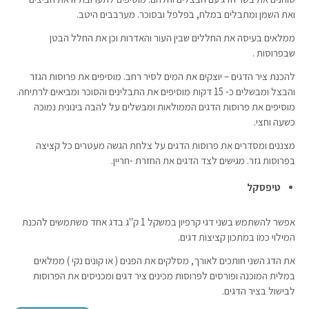
ואת השמן ומתבלים במלח, בפלפל ובסוכר. מערבבים היטב.
ממלאים בעיסה את החללים שבין העור והאדרות וכן את החלל הבטן
שבפרוסות .
להכנת ציר הדגים – יוצקים את המים לסיר רחב. מוסיפים את פרוסות הגזר
והבצל ומבשלים כ- 15 דקות מוסיפים את התבלינים והסוכר ומביאים לרתיחה.
מוסיפים את פרוסות הדגים הממולאות ומבשלים על להבה בינונית נמוכה
כשעה וחצי.
מצננים ומסדרים את פרוסות הדגים על צלחת הגשה מעטרים כל קציצה
בפרוסות גזר. מגישים לצד הדגים את החזרת -חריין.
טיפסקל
אפשר להשתמש בשני דגי קרפיון במשקל 1 ק"ג בדג אחד משתמשים להכנת
המילוי כמו במתכון קציצות דגים.
את הדג השני חותכים לאורך, מסלקים את הפנים ( או קונים נקי ) ממלאים
במלית המוכנה ופורסים לפרוסות מכינים ציר דגים ומכניסים את הפרוסות
לבישול בציר הדגים.