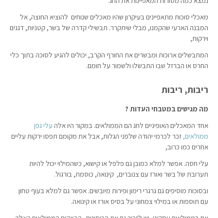
נמצא כמה מסורות המאפיינות את החג.
מאכלי סוכות מתאפיינים בעיקרון שהיו מאכלים שנוחים להוציא החוצה, אל
המבנה הארעי שהקמנו, מבלי שיתקרר. תבשילי קדרה של בשר, קטניות, דגנים
וירקות,
המתבשלים ארוכות ומבשרים את החורף הקרב, יכולים להגיע לסוכה בתוך כלי
החרס או הברזל שבו התבשלו ולשמור על חומם.
ריבות, ריבות
מה מגישים במטבחי העדות ?
אחד המאכלים האופיניים לחג הם הממולאים. במקור היו אלה
עלי גפן
ממולאים,
זכר לכרמי יהודה שלפני הגלות, אבל את מקומם תפסו ירקות עליים
אחרים כמו כרוב,
עלי חסה. אפשר למלא כמובן גם פלפל או קישוא, כשהמילוי יכול להיות
תערובת של בשר ואורז עם צנוברים, קינואה, כוסמת, בורגול.
ובסוכות מוסיפים גם גרגרי רימון ופירות מיובשים. אפשר גם למלא בעוף טחון
עם תוספות או במילוי צמחוני על בסיס אורז או קינואה.
אם בממולאים עסקינן, יש לזכור גם את הכיסונים. הבצקים הממולאים האלה