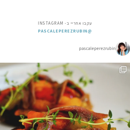
עקבו אחריי ב- INSTAGRAM
@PASCALEPEREZRUBIN
pascaleperezrubin