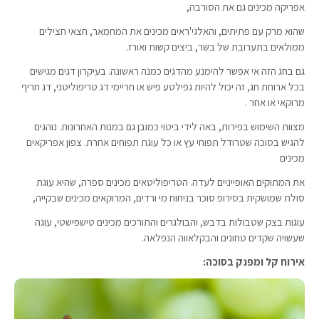
אפריקה מכינים גם את הסורבה,
שהוא מרק עם פתיתים, והאלגי'ראים מכינים את המחמאר, חצאי חצילים
ממולאים בתערובת של בשר, ביצים קשות ואורז.
גם בחג הזה אי אפשר להימנע מהדגים כמנה ראשונה. בעיקרון דגים מגישים
בכל ארוחת חג, זה יכול להיות גפילטע פיש או חריימי דג טריפוליטני, דג חריף
מרוקאי או אחר .
מצוות השימוש בפירות, באה לידי ביטוי כמובן גם במנות האחרונות. נוהגים
להגיש בסוכה שטרודל תפוחי עץ או כל עוגת תפוחים אחרת. צפון אפריקאים
מכינים
את המתוקים האופייניים לעדה. הטריפוליטאים מכינים ספרה, שהיא עוגת
סולת שמושקית בסירופ סוכר בניחוח מי ורדים, המרוקאים מכינים שבקייה,
עוגות בצק שטבולות בדבש, והבולגרים והתורכים מכינים טישפישטי, עוגה
שעשויה שקדים טחונים והבקלאווה הנפלאה.
אירוח קל ומפנק בסוכה: