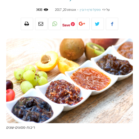
על ידי
פסקל פרץ-רובין
-
אוגוסט 20, 2017
3408
Save
ריבות-מסוגים-שונים