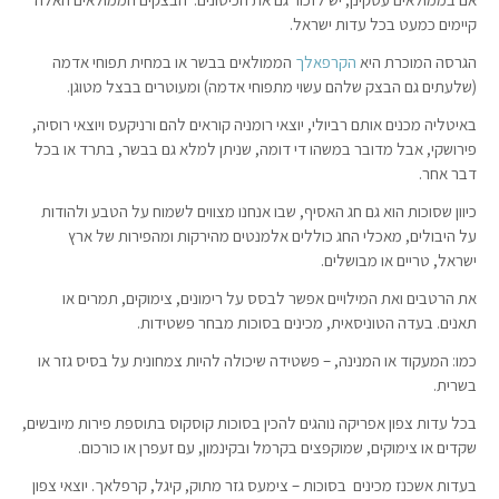
קיימים כמעט בכל עדות ישראל.
הגרסה המוכרת היא
הקרפאלך
הממולאים בבשר או במחית תפוחי אדמה
(שלעתים גם הבצק שלהם עשוי מתפוחי אדמה) ומעוטרים בבצל מטוגן.
באיטליה מכנים אותם רביולי, יוצאי רומניה קוראים להם ורניקעס ויוצאי רוסיה,
פירושקי, אבל מדובר במשהו די דומה, שניתן למלא גם בבשר, בתרד או בכל
דבר אחר.
כיוון שסוכות הוא גם חג האסיף, שבו אנחנו מצווים לשמוח על הטבע ולהודות
על היבולים, מאכלי החג כוללים אלמנטים מהירקות ומהפירות של ארץ
ישראל, טריים או מבושלים.
את הרטבים ואת המילויים אפשר לבסס על רימונים, צימוקים, תמרים או
תאנים. בעדה הטוניסאית, מכינים בסוכות מבחר פשטידות.
כמו: המעקוד או המנינה, – פשטידה שיכולה להיות צמחונית על בסיס גזר או
בשרית.
בכל עדות צפון אפריקה נוהגים להכין בסוכות קוסקוס בתוספת פירות מיובשים,
שקדים או צימוקים, שמוקפצים בקרמל ובקינמון, עם זעפרן או כורכום.
בעדות אשכנז מכינים בסוכות – צימעס גזר מתוק, קיגל, קרפלאך. יוצאי צפון