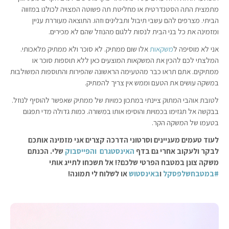
מתמצית התה הסטנדרטית או מחליטת תה פשוטה המצויה לכולנו במזווה
הביתי. מצרפים להם עשבי תיבול ותבלינים וזהו. התוצאה מעוררת עניין
ומזמינה את כל בני הבית לנסות ללגום מהנוזל שהם לא מכירים.
אני לא מוסיפה ל
משקאות
אלו שום ממתיק. לא סוכר ולא ממתיק מלאכותי.
המלצתי לכם להכין את המשקאות המוצעים כאן ללא תוספות סוכר או
ממתיקים. אתם תראו כבר מהטעימה הראשונה שהפירות והתוספות המשולבות
במשקה עושים את הטעם וממש אין צריך להמתיק.
לטובת אוהבי המתוק ציינתי במתכון כמויות של ממתיק שאפשר להוסיף לנוזל.
בבקשה אל תגזימו בכמויות והוסיפו אותו במשורה. כמות גדולה מדי תפגום
בטעמו של המשקה הקר.
לעוד טעמים מעניינים וסרטוני הדרכה קצרים אני מזמינה אותכם
לבקר ולעקוב אחרי גם בדף
האינסטגרם
והפייסבוק
שלי. הכנתם
משקה צונן במטבח הפרטי שלכם?! אל תשכחו לתייג אותי
#במטבחשלפסקל
ו
באינסטוש
או לשלוח לי תמונה!