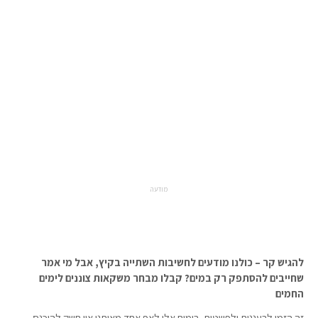
מודעה
להגיש קר –
כולנו מודעים לחשיבות השתייה בקיץ, אבל מי אמר
שחייבים להסתפק רק במים? קבלו מבחר משקאות צוננים לימים
החמים
זה הזמן לרעננות ולפשטות. בימים אלו לאף אחד מאיתנו אין חשק להיכנס