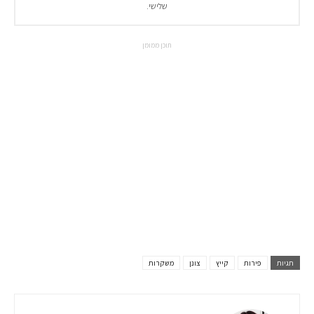
שלישי.
תוכן ממומן
תגיות
פירות
קייץ
צונן
משקרות