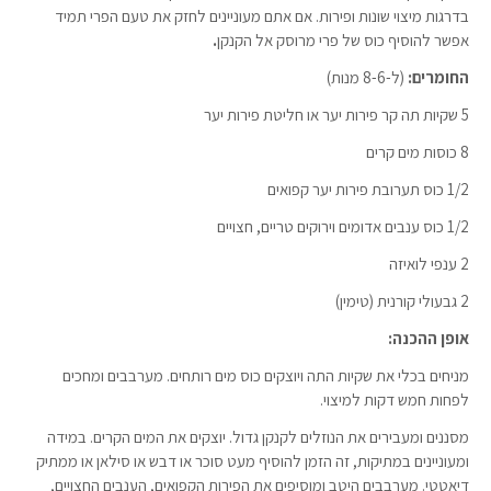
בדרגות מיצוי שונות ופירות. אם אתם מעוניינים לחזק את טעם הפרי תמיד
אפשר להוסיף כוס של פרי מרוסק אל הקנקן
.
החומרים:
(ל-8-6 מנות)
5 שקיות תה קר פירות יער או חליטת פירות יער
8 כוסות מים קרים
1/2 כוס תערובת פירות יער קפואים
1/2 כוס ענבים אדומים וירוקים טריים, חצויים
2 ענפי לואיזה
2 גבעולי קורנית (טימין)
אופן ההכנה:
מניחים בכלי את שקיות התה ויוצקים כוס מים רותחים. מערבבים ומחכים
לפחות חמש דקות למיצוי.
מסננים ומעבירים את הנוזלים לקנקן גדול. יוצקים את המים הקרים. במידה
ומעוניינים במתיקות, זה הזמן להוסיף מעט סוכר או דבש או סילאן או ממתיק
דיאטטי. מערבבים היטב ומוסיפים את הפירות הקפואים, הענבים החצויים,