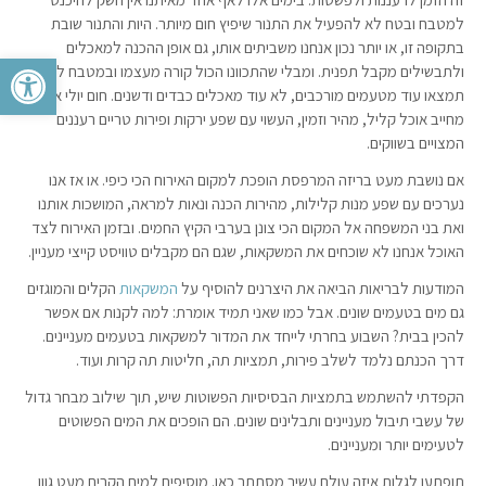
למטבח ובטח לא להפעיל את התנור שיפיץ חום מיותר. היות והתנור שובת
בתקופה זו, או יותר נכון אנחנו משביתים אותו, גם אופן ההכנה למאכלים
פתח סרגל 
ולתבשילים מקבל תפנית. ומבלי שהתכוונו הכול קורה מעצמו ובמטבח לא
תמצאו עוד מטעמים מורכבים, לא עוד מאכלים כבדים ודשנים. חום יולי אוגוסט
מחייב אוכל קליל, מהיר וזמין, העשוי עם שפע ירקות ופירות טריים רעננים
המצויים בשווקים.
אם נושבת מעט בריזה המרפסת הופכת למקום האירוח הכי כיפי. או אז אנו
נערכים עם שפע מנות קלילות, מהירות הכנה ונאות למראה, המושכות אותנו
ואת בני המשפחה אל המקום הכי צונן בערבי הקיץ החמים. ובזמן האירוח לצד
האוכל אנחנו לא שוכחים את המשקאות, שגם הם מקבלים טוויסט קייצי מעניין.
המודעות לבריאות הביאה את היצרנים להוסיף על
המשקאות
הקלים והמוגזים
גם מים בטעמים שונים. אבל כמו שאני תמיד אומרת: למה לקנות אם אפשר
להכין בבית? השבוע בחרתי לייחד את המדור למשקאות בטעמים מעניינים.
דרך הכנתם נלמד לשלב פירות, תמציות תה, חליטות תה קרות ועוד.
הקפדתי להשתמש בתמציות הבסיסיות הפשוטות שיש, תוך שילוב מבחר גדול
של עשבי תיבול מעניינים ותבלינים שונים. הם הופכים את המים הפשוטים
לטעימים יותר ומעניינים.
תופתעו לגלות איזה עולם עשיר מסתתר כאן. מוסיפים למים הקרים מעט גוון