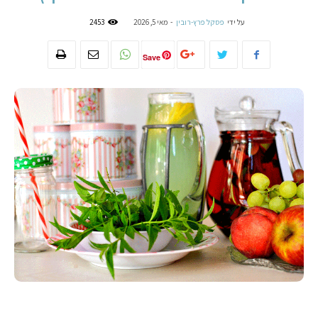
על ידי
פסקל פרץ-רובין
-
מאי 5, 2026
2453
Save