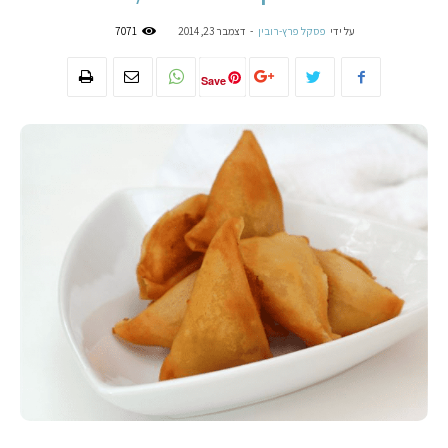
על ידי
פסקל פרץ-רובין
-
דצמבר 23, 2014
7071
Save