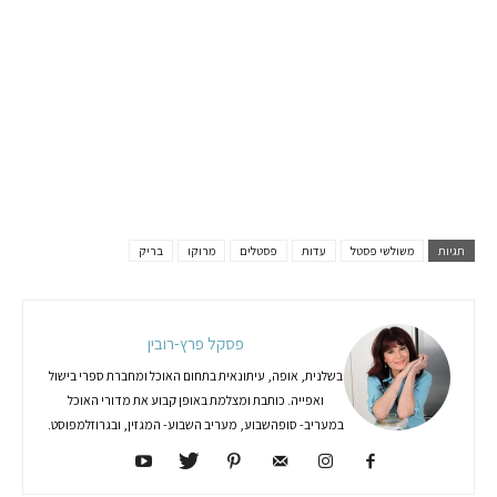
תגיות
משולשי פסטל
עדות
פסטלים
מרוקו
בריק
פסקל פרץ-רובין
בשלנית, אופה, עיתונאית בתחום האוכל ומחברת ספרי בישול
ואפייה. כותבת ומצלמת באופן קבוע את מדורי האוכל
במעריב- סופהשבוע, מעריב השבוע- המגזין, ובגרוזלמפוסט.