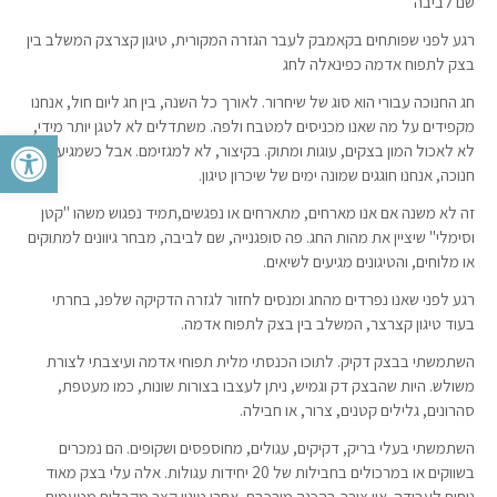
שם לביבה
רגע לפני שפותחים בקאמבק לעבר הגזרה המקורית, טיגון קצרצק המשלב בין
בצק לתפוח אדמה כפינאלה לחג
חג החנוכה עבורי הוא סוג של שיחרור. לאורך כל השנה, בין חג ליום חול, אנחנו
מקפידים על מה שאנו מכניסים למטבח ולפה. משתדלים לא לטגן יותר מידי,
פתח סרגל 
לא לאכול המון בצקים, עוגות ומתוק. בקיצור, לא למגזימם. אבל כשמגיע חג
חנוכה, אנחנו חוגגים שמונה ימים של שיכרון טיגון.
זה לא משנה אם אנו מארחים, מתארחים או נפגשים,תמיד נפגוש משהו "קטן
וסימלי" שיציין את מהות החג. פה סופגנייה, שם לביבה, מבחר גיוונים למתוקים
או מלוחים, והטיגונים מגיעים לשיאים.
רגע לפני שאנו נפרדים מהחג ומנסים לחזור לגזרה הדקיקה שלפנ, בחרתי
בעוד טיגון קצרצר, המשלב בין בצק לתפוח אדמה.
השתמשתי בבצק דקיק. לתוכו הכנסתי מלית תפוחי אדמה ועיצבתי לצורת
משולש. היות שהבצק דק וגמיש, ניתן לעצבו בצורות שונות, כמו מעטפת,
סהרונים, גלילים קטנים, צרור, או חבילה.
השתמשתי בעלי בריק, דקיקים, עגולים, מחוספסים ושקופים. הם נמכרים
בשווקים או במרכולים בחבילות של 20 יחידות עגולות. אלה עלי בצק מאוד
נוחים לעבודה. אין צורך בהכנה מורכבת. אחרי טיגון קצר מקבלים מטעמים