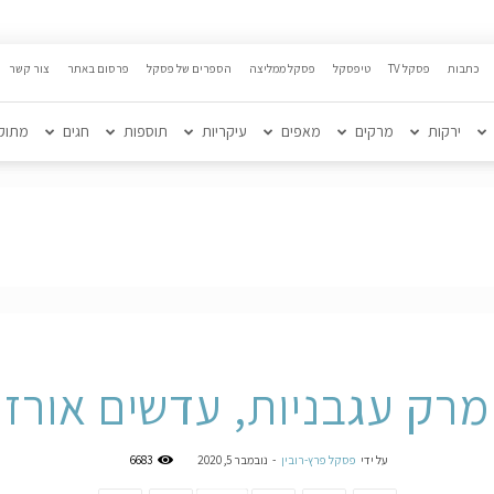
כתבות
פסקל TV
טיפסקל
פסקל ממליצה
הספרים של פסקל
פרסום באתר
צור קשר
ירקות
מרקים
מאפים
עיקריות
תוספות
חגים
מתוק
מרק עגבניות, עדשים אורז
על ידי
פסקל פרץ-רובין
-
נובמבר 5, 2020
6683