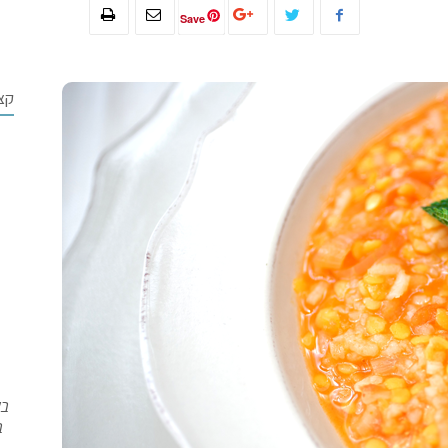
Save
קצ
בש
ב