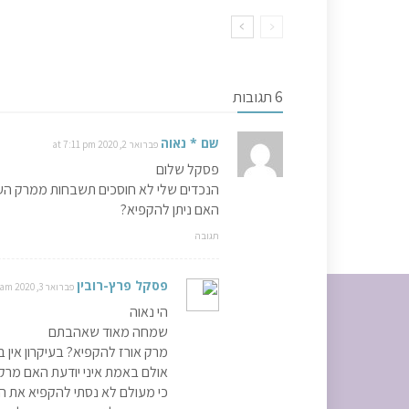
6 תגובות
שם * נאוה
פברואר 2, 2020 at 7:11 pm
פסקל שלום
הנכדים שלי לא חוסכים תשבחות ממרק העגב
האם ניתן להקפיא?
תגובה
פסקל פרץ-רובין
פברואר 3, 2020 at 9:29 am
הי נאוה
שמחה מאוד שאהבתם
מרק אורז להקפיא? בעיקרון אין ב
אולם באמת איני יודעת האם מרקם
כי מעולם לא נסתי להקפיא את ה