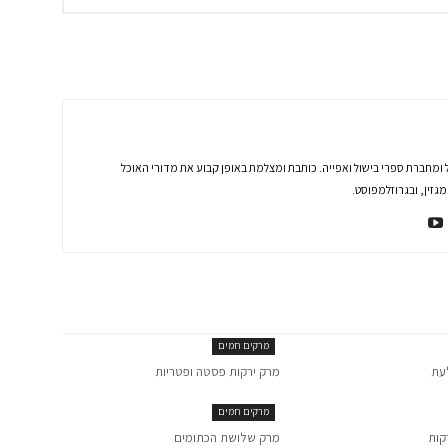
 ומחברת ספרי בישול ואפייה. כותבת ומצלמת באופן קבוע את מדורי האוכל
זין, ובגרוזלמפוסט.
מרקים חמים
עת
מרק ירקות פסטה ופטריות
מרקים חמים
קות
מרק שלושת הכתומים