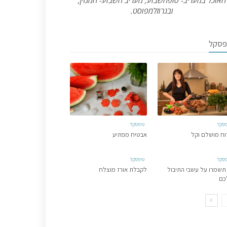
האוכל במעריב- סופהשבוע, מעריב השבוע- המגזין,
ובגרוזלמפוסט.
פסקל
פסקל
טיפסקל
וח מושלם וקל
אבטיח מפתיע
פסקל
טיפסקל
תשמרו על עשבי התיבול
לקבלת אורז מוצלח
כם