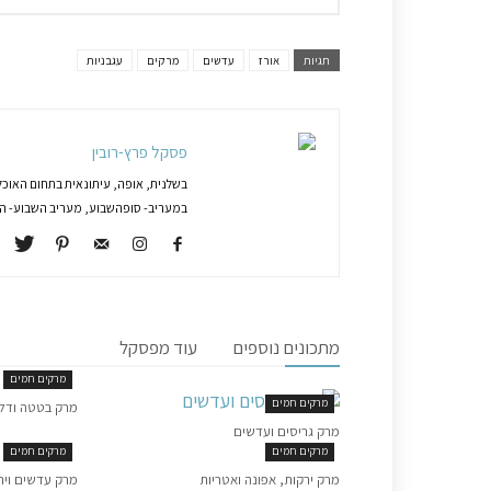
תגיות
אורז
עדשים
מרקים
עגבניות
פסקל פרץ-רובין
בשלנית, אופה, עיתונאית בתחום האוכל
במעריב- סופהשבוע, מעריב השבוע- המג
מתכונים נוספים
עוד מפסקל
מרקים חמים
מרקים חמים
מרק בטטה ודל
מרק גריסים ועדשים
מרקים חמים
מרקים חמים
מרק ירקות, אפונה ואטריות
מרק עדשים ויר