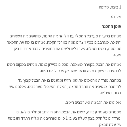
1 ביצה, טרופה
מלח גס
אופן ההכנה:
מניחים בקערת מערבל חשמלי עם וו לישה את הקמח, מוסיפים את השמרים
והסוכר, מערבבים בכף ויוצרים גומה במרכז הקמח. מניחים בגומה את החמאה
המומסת, המים והמלח. מערבלים ולשים את החומרים לבצק אחיד ודביק
מעט.
מניחים את הבצק בקערה משומנת ומכסים בניילון נצמד. מניחים במקום חמים
להתפחה במשך כשעה או עד שהבצק מכפיל את נפחו.
במחבת נפרדת מחממים את שמן הזית ומטגנים בו את הבצל קצוץ עד
להזהבה. מוסיפים את התרד הקצוץ, המלח והפלפל ומערבבים. מטגנים שש
דקות ומצננים.
מוסיפים את הגבינות ומערבבים היטב.
מקמחים משטח עבודה, לשים את הבצק התפוח היטב ומחלקים לשניים.
מרדדים כל חלק בצק לעלה בעובי 1 ס"מ ומורחים את מלית התרד והגבינות
על עלה הבצק.