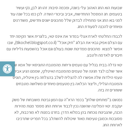
שבועות הוא החג האהוב עלי בשנה, ומכמה סיבות: זהו חג לבן, נקי ועשיר
בטעמים. חג המסמל התחדשות, אביב וביכורי השדה. לכן כמו בכל שנה עוד
לפני בוא החג אני מתחילה לבדוק שלל מתכונים ישנים וחדשים, משודרגים
ומיוחדים להכנה לסעודת החג.
לכבודו החלטתי לארח אצלי במדור את אינס ינאי, בלוגרית אשר הקימה יחד
עם הצלם אפיק גבאי את הבלוג "תיק אוכל" (tikochel.blogspot.co.il), שבו
אפשר למצוא מתכונים ממדינות שונות בעולם וגם אוכל בהשפעות גליליות עם
חיבורים לאדמה ולטבע.
פתח סרגל 
ינאי גדלה בבית בגליל עם טעמים וריחות מהמטבח התוניסאי של אמא שלה,
אשר שולבו לצד חגיגה של טעמים מהמטבח האיטלקי, שממנו הגיע אביה.
טעמי הילדות שלה אפשרו לה להצליח לשלב בהצלחה בין איטליה, תוניס
והמטבח הגלילי, וליצור הכלאה בין מטעמים מיוחדים משלושה מטבחים
ששזורים זה בזה.
נפגשנו ב"פותחים שולחן" בכפר הרא"ה עם המון גבינות משובחות של משק
יעקבס. ינאי המליצה שהשנה נכין לכבוד ארוחת החג מספר מנות מהירות
הכנה, שהגבינות נוכחות בהן במלוא הדרן. בחרנו במנות לא מורכבות, לא
מסובכות וכמובן טעימות מאוד שיכולות להשתלב בכל תפריט שתרכיבו
לארוחת החג.