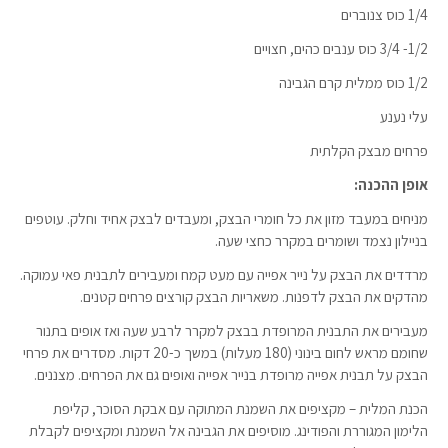
1/4 כוס צנוברים
1/2- 3/4 כוס ענבים כהים, חצויים
1/2 כוס ממלית קרם הגבינה
עלי נענע
פרחים מבצק הקלתית
אופן ההכנה:
מניחים במעבד מזון את כל חומרי הבצק, ומעבדים לבצק אחיד וחלק. עוטפים
בניילון נצמד ושומרים במקרר כחצי שעה.
מרדדים את הבצק על נייר אפייה עם מעט קמח ומעבירים לתבנית פאי עמוקה.
מהדקים את הבצק לדפנות. משאריות הבצק קורצים פרחים קטנים.
מעבירים את התבנית המרופדת בבצק למקרר לרבע שעה ואז אופים בתנור
שחומם מראש לחום בינוני (180 מעלות) במשך כ-20 דקות. מסדרים את פרחי
הבצק על תבנית אפייה מרופדת בנייר אפייה ואופים גם את הפרחים. מצננים.
הכנת המלית – מקציפים את השמנת המתוקה עם אבקת הסוכר, קליפת
הלימון המגוררת והפודינג. מוסיפים את הגבינה אל השמנת ומקציפים לקבלת