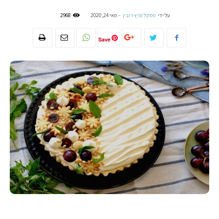
על ידי
פסקל פרץ-רובין
-
מאי 24, 2020
2968
Save