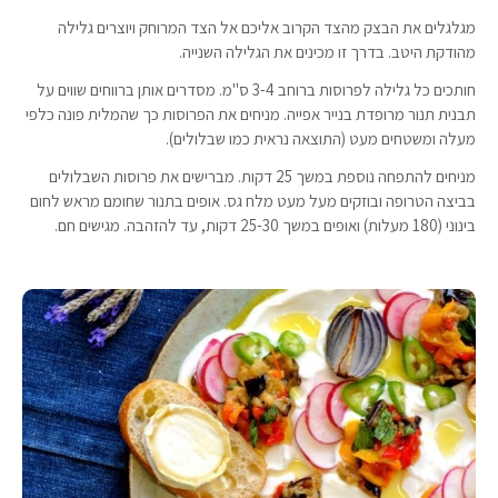
מגלגלים את הבצק מהצד הקרוב אליכם אל הצד המרוחק ויוצרים גלילה
מהודקת היטב. בדרך זו מכינים את הגלילה השנייה.
חותכים כל גלילה לפרוסות ברוחב 3-4 ס"מ. מסדרים אותן ברווחים שווים על
תבנית תנור מרופדת בנייר אפייה. מניחים את הפרוסות כך שהמלית פונה כלפי
מעלה ומשטחים מעט (התוצאה נראית כמו שבלולים).
מניחים להתפחה נוספת במשך 25 דקות. מברישים את פרוסות השבלולים
בביצה הטרופה ובוזקים מעל מעט מלח גס. אופים בתנור שחומם מראש לחום
בינוני (180 מעלות) ואופים במשך 25-30 דקות, עד להזהבה. מגישים חם.