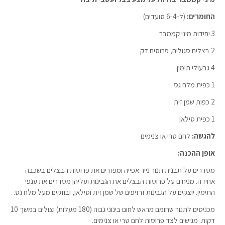
החומרים:
(ל-6-4 סועדים)
3 יחידות מיני קממבר
2 בצלים סגולים, פרוסים דק
4 גבעולי תימין
1 כפית מלח גס
2 כפות שמן זית
1 כפית סילאן
להגשה:
לחם טרי או צנימים
אופן ההכנה:
מסדרים על תבנית תנור נייר אפייה ומפזרים את פרוסות הבצלים בשכבה
אחידה. מניחים על פרוסות הבצלים את הגבינות ועליהן מסדרים את ענפי
התימין. יוצקים על הגבינות זרזיפים של שמן זית וסילאן, ובוזקים מעל מלח גס.
מכניסים לתנור שחומם מראש לחום בינוני גבוה (180 מעלות) וצולים במשך 10
דקות. מגישים לצד פרוסות לחם טרי או צנימים.