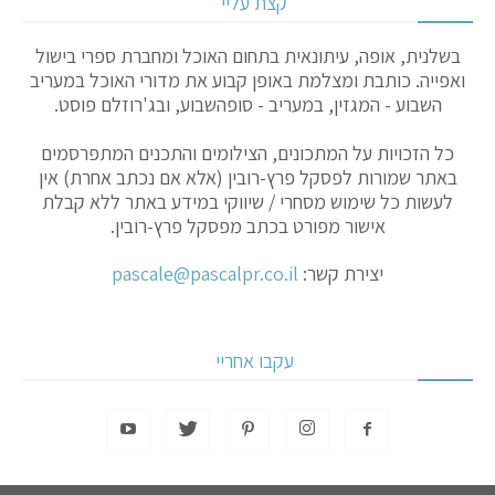
קצת עליי
בשלנית, אופה, עיתונאית בתחום האוכל ומחברת ספרי בישול
ואפייה. כותבת ומצלמת באופן קבוע את מדורי האוכל במעריב
השבוע - המגזין, במעריב - סופהשבוע, ובג'רוזלם פוסט.
כל הזכויות על המתכונים, הצילומים והתכנים המתפרסמים
באתר שמורות לפסקל פרץ-רובין (אלא אם נכתב אחרת) אין
לעשות כל שימוש מסחרי / שיווקי במידע באתר ללא קבלת
אישור מפורט בכתב מפסקל פרץ-רובין.
יצירת קשר:
pascale@pascalpr.co.il
עקבו אחריי