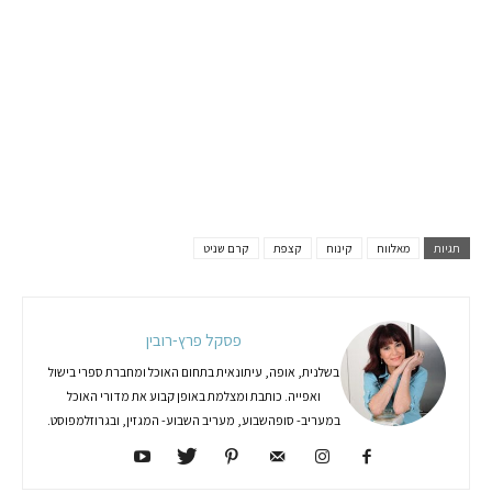
תגיות
מאלווח
קינוח
קצפת
קרם שניט
פסקל פרץ-רובין
בשלנית, אופה, עיתונאית בתחום האוכל ומחברת ספרי בישול
ואפייה. כותבת ומצלמת באופן קבוע את מדורי האוכל
במעריב- סופהשבוע, מעריב השבוע- המגזין, ובגרוזלמפוסט.