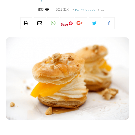
על ידי
פסקל פרץ-רובין
-
יולי 21, 2013
3193
Save