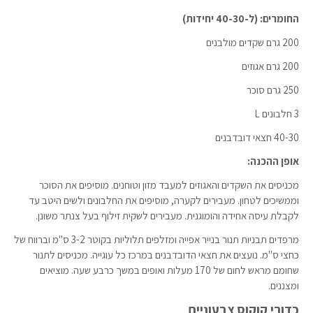
החומרים: (ל-40-30 יחידות)
200 גרם שקדים מולבנים
200 גרם אגוזים
250 גרם סוכר
3 חלבונים L
40-30 חצאי דובדבנים
אופן ההכנה:
מכניסים את השקדים והאגוזים למעבד מזון וטוחנים. מוסיפים את הסוכר
וממשיכים לטחון. מעבירים לקערה, מוסיפים את החלבונים ולשים היטב עד
לקבלת עיסה אחידה והומוגנית. מעבירים לשקית זילוף בעל צנתר משונן.
מרפדים תבניות תנור בנייר אפייה ומזלפים תלוליות בקוטר 3-2 ס"מ וברווח של
כחצי ס"מ. נועצים את חצאי הדובדבנים במרכז כל עוגייה. מכניסים לתנור
שחומם מראש לחום של 170 מעלות ואופים במשך כרבע שעה. מוציאים
ומצננים.
כדורי קוקוס צבעוניים