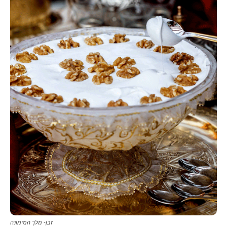
זבן- מלך המימונה