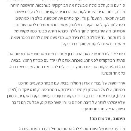
סיר עם מים, חלב ומלח ומבשלת את הבירקוקש. כשהכמות הראשונה הייתה
מוכנה, בנות הבית היו מחלקות את הכדורים לקעריות ובכל קערית שמות
קוביית חמאה, והטעם? גן עדן. כך פתחנו את המימונה. כולם היו ממתינים
בסבלנות לקבל את הקערית שלהם, ממש כמו שממתינים למטבעות זהב
אמיתיים! וזה היה נמשך לתוך הלילה. סבתא הייתה מכינה כמה שקיות של
סולת וקמח, עד שכולם קיבלו בירקוקש. מדי פעם היתה לקחה הפוגה ויצאה
מהמטבח אלינו לרקוד ולתופף בדרבוקה".
כיום לא כולם מחכים לצאת החג. דדון מספרת שיש משפחות אשר מכינות את
פתיתי הבירקוקש לפני החג ומוכרות אותם לגוי יחד עם מכירת החמץ. בצאת
החג נוהגים לקנות שוב את החמץ וכך יכולים להכין את המנה מיד בצאת החג.
כל אחד ומנהגיו.
אחרי שעות של עבודה וארגון השולחן בביתי עם מבחר מטעמים שהוכנו
במיוחד, עלו על השולחן בין היתר הבירקוקש המפורסמים, נוגט שקדים (ז'אבן
בלוז), עוגיות אגוז דובדבן, כדורי קוקוס צבעוניים ועוגיות פקעות שקדים, וכמובן
שלא יכולתי לוותר על ריבת תפוז סיני. והיו שאר מתוקים, אבל עליהם נדבר
בשנה הבאה. תרבחו ותסעדו.
מימונה, על שום מה?
מיד עם סיומו של היום השמיני לחג הפסח מתחיל בעדה המרוקאית חג