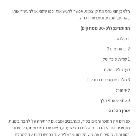
הז'אבן הוא נוגט מתוק וצמיגי. אפשר להגיש אותו כמו שהוא או להעשיר אותו
באגוזים, שקדים וסוכריות דרג'ה.
החומרים: (לכ-30 ממתקים)
1 קילו סוכר
2 כוסות מים 2
1 שקית סוכר וניל
מיץ מלימון שלם
3 חלבונים מביצים בגודל L
לעיטור:
30 חצאי אגוזי מלך
אופן ההכנה:
מניחים את הסוכר והמים בסיר, מערבבים ומביאים לרתיחה על להבה בינונית.
מנמיכים את הלהבה ומבשלים כחצי שעה עד שהסוכר נמס ומתקבל סירופ
בגוון זהוב. מוסיפים את מיץ הלימון ומבשלים עוד כחמש דקות עד לקבלת