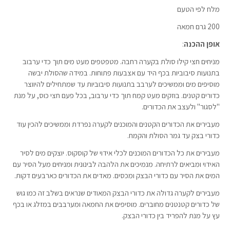
מלח לפי הטעם
200 גרם חמאה
אופן ההכנה
:
מניחים חצי קילו סולת בקערה רחבה. מטפטפים מעט מים תוך כדי ערבוב
בתנועות סיבוביות בכף היד עם אצבעות פתוחות. במידה שהסולת יבשה
מוסיפים מים וממשיכים לערבב בתנועות סיבוביות עד שמתחילים להיווצר
כדורים קטנים. בוזקים מעט קמח תוך כדי ערבוב, בכל פעם חצי כוס, על מנת
"לסגור" ולעצב את הכדורים.
מעבירים את הכדורים הקטנים והמוכנים לקערה נפרדת וממשיכים להכין עוד
כדורי בצק עד גמר הסולת והקמח.
מעבירים את כל הכדורים המוכנים לכלי אידוי של קוסקוס. יוצקים מים לסיר
האידוי ומביאים לרתיחה. מנמיכים את הלהבה לבינונית ומניחים מעל הסיר עם
המים את הסיר עם כדורי הבצק ומכסים. מאדים את הכדורים כארבעים דקות.
מעבירים לקערה גדולה את כדורי הבצק המאודים שנראים בשלב זה כמו גוש
של כדורים קטנטנים מחוברים. מוסיפים את החמאה ומערבבים במזלג או בכף
עץ על מנת להפריד בין כדורי הבצק.