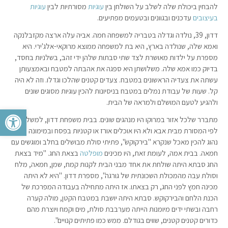
להבחין ביכולת שלה לשלב על השולחן בין
עוגיות
מסורתיות לבין
עוגיות
בעיצובים
עדכנים ובגוונים ובטעמים מפתיעים.
דדון, 39, נולדה וגדלה בטבריה למשפחה חמה. אביה עלה ארצה מקזבלנקה
ואמא שלה, שנולדה בארץ, היא בת למשפחה ממוצא מרוקאי-אלג'ירי. היא
מספרת על ילדות מאושרת לצד שתי סבתות שלהן ידי זהב, בשלניות בחסד,
בדיוק כמו אמא שלה. משלושתן היא ספגה את אהבתה למטבח ובאמצעותן
עשתה את צעדיה הראשונים במטבח. צעדים קטנים שהלכו וגדלו. וזה לא היה
קל. שעות של עבודת נמלים במטבח בניסיונות להכין עוגיות מסוגים שונים
ולהגיע לטעם המושלם ולמראה של הבית.
פתח סרגל 
מתברר שלכל אזור במרוקו היו מנהגים שונים. בבית משפחת דדון, למשל, נהגו
לפי המסורת מבית אבא ולא היו אוכלים אורז או קטניות בפסח ובמימונה היה
נהוג להכין מאכל שנקרא "בירקוקש", פתיתי סולת מבושלים בחלב ומוגשים עם
חמאה. בבית אמה, לעומת זאת, היו מכינים
מופלטה
בצאת החג. "מיד בצאת
החג סבתא היתה שולחת את אחד מבני הבית לקנות קמח, שמן, חמאה, מלח
וסולת עבה מהמכולת השכונתית של גורגה", מספרת דדון. "היא לא היתה
מכינה חמץ לפני החג, רק בצאתו. אז היתה מתחילה בעבודה המפרכת של
הכנת הלחם והבירקוקש. סבתא היתה יושבת במטבח הקטן, מולה קערה
רחבה ובשתי ידים מיומנות הייתה מערבבת סולת, מים וקמח ויוצרת מהם
כדורים קטנים קטנים, שווים בגודלם. ממש כמו פתיתים קנויים".