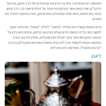
המימונה. יש האומרים כי החג בא לציין את יום פטירתו של הרב מימון, אביו של
הרמב"ם, שחי בפאס אשר במרוקו והיה אהוד על היהודים שגרו בה. הרב מימון
נפטר בחג הפסח, והיות שלא מתאבלים בחודש ניסן, באה המימונה להזכיר את
האירוע.
גרסה נוספת קושרת את המילה "מימונה" למילה "אמונה", ויש הסבר נוסף
למקור החג: על פי המשנה נידון העולם בארבעה פרקים, ובפסח הוא נידון על
תבואה. מכאן החג אשר עיקרי סמליו הם השיבולים, החלב והדבש. בערב
המימונה נוהגים להשאיר את דלת הבית פתוחה והאורחים מתקבלים בברכת
"תרבחו ותסעדו", שפירושה תזכו ותצליחו.
ז'אבן