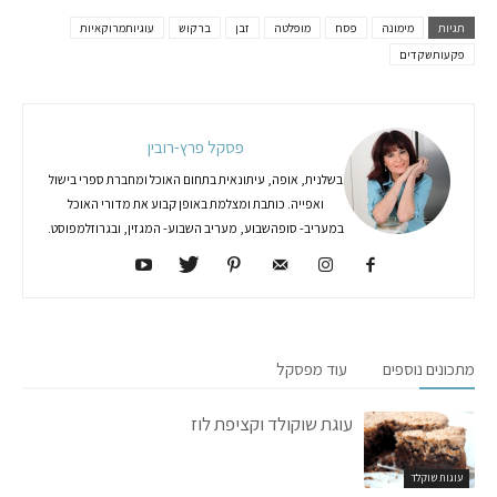
תגיות
מימונה
פסח
מופלטה
זבן
ברקוש
עוגיותמרוקאיות
פקעותשקדים
פסקל פרץ-רובין
בשלנית, אופה, עיתונאית בתחום האוכל ומחברת ספרי בישול
ואפייה. כותבת ומצלמת באופן קבוע את מדורי האוכל
במעריב- סופהשבוע, מעריב השבוע- המגזין, ובגרוזלמפוסט.
מתכונים נוספים
עוד מפסקל
עוגת שוקולד וקציפת לוז
עוגות שוקלד