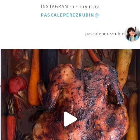
עקבו אחריי ב- INSTAGRAM
@PASCALEPEREZRUBIN
pascaleperezrubin