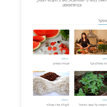
האוכל במעריב- סופהשבוע, מעריב השבוע- המגזין,
ובגרוזלמפוסט.
פסקל
פסקל
טיפסקל
וח מושלם וקל
אבטיח מפתיע
פסקל
טיפסקל
תשמרו על עשבי התיבול
לקבלת אורז מוצלח