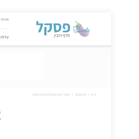
האתר
אודות
הקולינרי
של
פסקל
עדות
פרץ-רובין
|
מתכונים,
עדות,
טיפסקל,
ספרים,
המלצות
….
בית
טיפסקל
אוזני המן מוצלחים במיוחד!
א