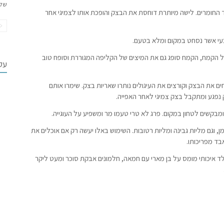
של
החומרים. לישה מיותרת דוחסת את הבצק והופכת אותו לצמיגי אחר
עי אשר נסחט במקום ומלא בטעם.
על הקמח, הקמח סופג גם את המיצים של הקליפה המגוררת וסופח טוב
עקב
 את הבצק וקורצים את העיגולים נותרו שאריות בצק. שימרו אותם
נפגע ומתקבל בצק צמיגי לאחר האפייה.
ומבקשים לטחון במקום. פרג לא טרי טעמו מר ומשפיע על העוגייה.
ן, וגם מליות גבינה ומליות רטובות. השימוש באלו יעשה רק אם אוכלים את
בד מפריכותו.
 איכותי מומס על בן מארי עם חמאה, חלמונים אבקת סוכר ומעט ליקר