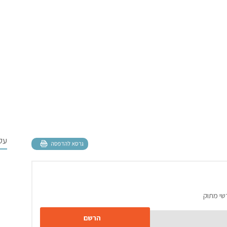
עק
שי מתוק