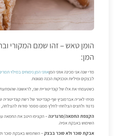
הומן טאש
– זהו שמם המקורי ובת
המן:
מדי שנה אני מכינה אוזני המן
אוזני המן נימוחים במילוי תמרים
לבצקים ומיליות וטכניקות הכנה מגוונות.
כשטעמתי את אלו של קונדיטוריית שני, לראשונה שהופתעתי,
פניתי לאריה אברמוביץ שף-קונדיטור של רשת קונדיטוריה ש
נדנוד ולחצים הצלחתי לחלץ ממנו מספר סודות להצלחה, א
הקצפת החמאה/מרגרינה
– הקציפו היטב את החמאה עם 
השימוש באבקת אפיה.
אבקת סוכר
ולא סוכר בבצק
– השתמשו באבקת סוכר ולא 