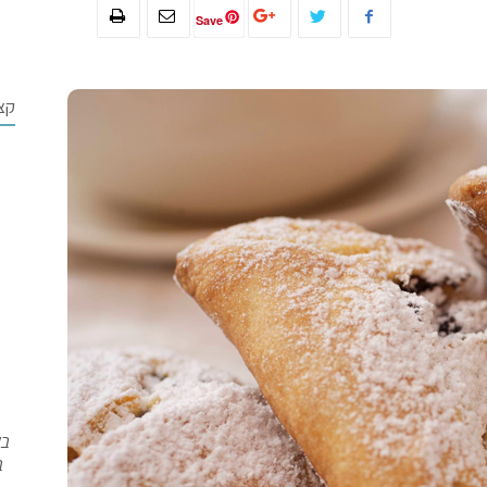
Save
קצ
בש
ב