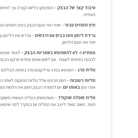
עיבוד קצר של הבצק
– הסתפקו בלישה קצרה עד לאיחוד 
האפייה.
מיץ תפוזים טבעי
– שפרו את טעם הבצק במיץ תפוזים טב
גרירת לימון מערבבים עם היבשים
– גוררים את הלימון 
יותר את טעם הלימון.
מפתיע !-
לא להשתמש בשאריות הבצק
– לאחר שפותחים
להכנת בסיסים לעוגות . אם לשים אותם מחדש מרקם הבצק 
מלית פרג
– השימוש בפרג טרי! קונים פרג בחניות תבלינים 
מליות רטובות
– היום מכינים שלל מליות מתוקות לאוזני המ
אוזני המן
באותו יום
. יום למחרת הבצק סופג את הלחות ומא
מלית סופלה שוקולד
– משתמשים במלית העשויה משוקולד
תפוז.. חשוב מאוד לייצב את המלית יום במקרר לפני שימוש.