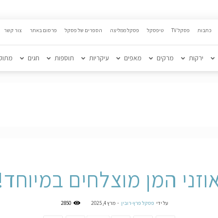
כתבות
פסקל TV
טיפסקל
פסקל ממליצה
הספרים של פסקל
פרסום באתר
צור קשר
ירקות
מרקים
מאפים
עיקריות
תוספות
חגים
מתוק
וזני המן מוצלחים במיוחד!
על ידי
פסקל פרץ-רובין
-
מרץ 4, 2025
2850