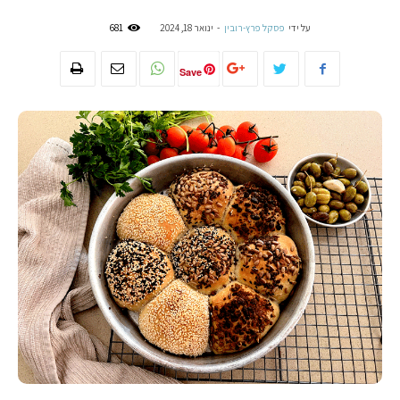
על ידי
פסקל פרץ-רובין
-
ינואר 18, 2024
681
Save