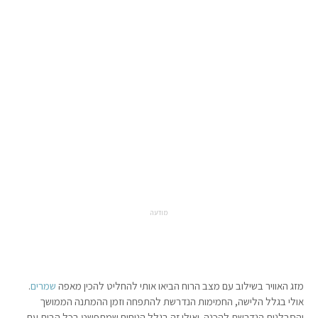
מודעה
מזג האוויר בשילוב עם מצב הרוח הביאו אותי להחליט להכין מאפה
שמרים
.
אולי בגלל הלישה, החמימות הנדרשת להתפחה וזמן ההמתנה הממושך
והסבלנות הנדרשת להכנה. ואולי זה בגלל הניחוח שמתפשט בכל הבית עם