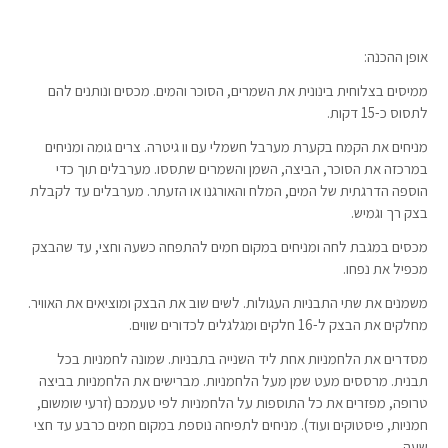
אופן ההכנה:
ממיסים בצלוחית בינונית את השמרים, הסוכר והמים. מכסים ונותנים להם
לתסוס כ-15 דקות.
מניחים את הקמח בקערת מערבל חשמלי עם וו גיטרה. צרים גומה ומניחים
במרכזה את הסוכר, הביצה, השמן והשמרים שתססו. מערבלים תוך כדי
הוספה הדרגתית של המים, המלח והאורגנו או הזעתר. מערבלים עד לקבלת
בצק רך וגמיש.
מכסים במגבת לחה ומניחים במקום חמים להתפחה כשעה וחצי, עד שהבצק
מכפיל את נפחו.
משמנים את שתי התבניות העגולות. לשים שוב את הבצק ומוציאים את האוויר.
מחלקים את הבצק ל-16 חלקים ומגלגלים לכדורים שווים.
מסדרים את הלחמניות אחת ליד השנייה בתבניות. שמונה לחמניות בכל
תבנית. מרססים מעט שמן מעל הלחמניות. מברישים את הלחמניות בביצה
טרופה, מפזרים את כל התוספות על הלחמניות לפי טעמכם (זרעי שומשום,
חמניות, פיסטוקים ועוד). מניחים לתפיחה נוספת במקום חמים כרבע עד חצי
שעה.