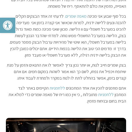
האפייה, מזמין את כולם להתאסף. ריח של משפחה.
בכל סוף שבוע אני מכינה
מאפה שמרים.
לדעתי זה אחד הבצקים הקלים
פתח סרגל 
להכנה ונעים ללישה ידנית, למרות שכאשר אני קצרה בזמן אני מעדיפה
להכינו במערבל חשמלי עם וו הלישה. מכוון שאני מכינה כמות מאוד גדולה של
בצק, הלישה במערבל החשמלי ממש נוחה. למדתי שהדבר הנכון לעשות
בלישה במערבל חשמלי, הוא שינוי של מהירויות ערבול הבצק מספר פעמים.
בדרך זו מדמים הכי טוב את הלישה בכפות הידיים. אתם יכולים כמובן להכין
את הבצק בלישה ידנית רגילה, ללא מערבל חשמלי או מעבד מזון.
בצק שמרים חייב לנוח, או יותר נכון צריך לאפשר לו את התנאים והזמן על מנת
שיתפח ויכפיל את נפחו, לשם כך הוא אמור לשהות במקום חמים. אם אתם
קצרים בזמן, אפשר בהחלט לתת לו לנוח במקרר ולמחרת לעבוד איתו.
אתם מוזמנים להכין את אחד המתכונים
ללחמניות
הקיימים באתר לצד
המתכון
ללחמניות
מתובלות , כי אין כמו ריח של מאפה שמרים כדי למלא את
הבית בחום ובניחוח מזמין.