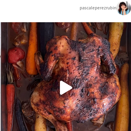
pascaleperezrubin