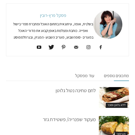
פסקל פרץ-רובין
בשלנית, אופה, עיתונאית בתחום האוכל ומחברת ספרי בישול
ואפייה. כותבת ומצלמת באופן קבוע את מדורי האוכל
במעריב- סופהשבוע, מעריב השבוע- המגזין, ובגרוזלמפוסט.
מתכונים נוספים
עוד מפסקל
לחם טחינה נטול גלוטן
ללא גלוטן וסוכר
מעקוד שפנריה/ פשטידת גזר
תוניסאי