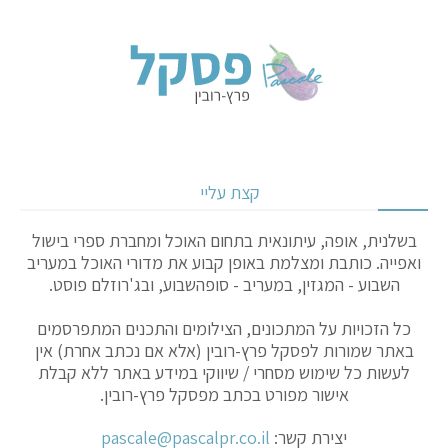
קצת עליי
בשלנית, אופה, עיתונאית בתחום האוכל ומחברת ספרי בישול
ואפייה. כותבת ומצלמת באופן קבוע את מדורי האוכל במעריב
השבוע - המגזין, במעריב - סופהשבוע, ובג'רוזלם פוסט.
כל הזכויות על המתכונים, הצילומים והתכנים המתפרסמים
באתר שמורות לפסקל פרץ-רובין (אלא אם נכתב אחרת) אין
לעשות כל שימוש מסחרי / שיווקי במידע באתר ללא קבלת
אישור מפורט בכתב מפסקל פרץ-רובין.
יצירת קשר:
pascale@pascalpr.co.il