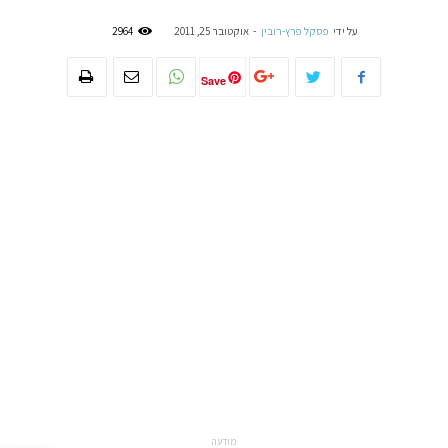
על ידי
פסקל פרץ-רובין
-
אוקטובר 25, 2011
2964
Save
מודעה