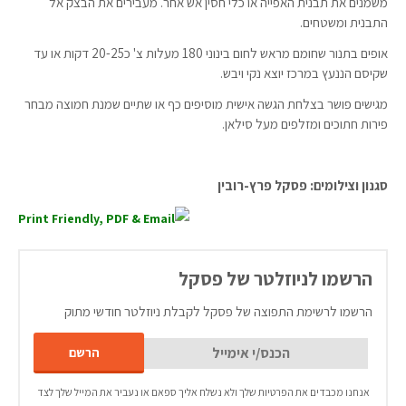
משמנים את תבנית האפייה או כלי חסין אש אחר. מעבירים את הבצק אל
התבנית ומשטחים.
אופים בתנור שחומם מראש לחום בינוני 180 מעלות צ' כ20-25 דקות או עד
שקיסם הננעץ במרכז יוצא נקי ויבש.
מגישים פושר בצלחת הגשה אישית מוסיפים כף או שתיים שמנת חמוצה מבחר
פירות חתוכים ומזלפים מעל סילאן.
סגנון וצילומים: פסקל פרץ-רובין
הרשמו לניוזלטר של פסקל
הרשמו לרשימת התפוצה של פסקל לקבלת ניוזלטר חודשי מתוק
אנחנו מכבדים את הפרטיות שלך ולא נשלח אליך ספאם או נעביר את המייל שלך לצד