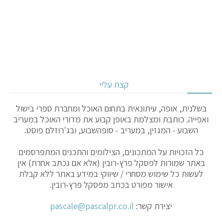
קצת עליי
בשלנית, אופה, עיתונאית בתחום האוכל ומחברת ספרי בישול
ואפייה. כותבת ומצלמת באופן קבוע את מדורי האוכל במעריב
השבוע - המגזין, במעריב - סופהשבוע, ובג'רוזלם פוסט.
כל הזכויות על המתכונים, הצילומים והתכנים המתפרסמים
באתר שמורות לפסקל פרץ-רובין (אלא אם נכתב אחרת) אין
לעשות כל שימוש מסחרי / שיווקי במידע באתר ללא קבלת
אישור מפורט בכתב מפסקל פרץ-רובין.
יצירת קשר:
pascale@pascalpr.co.il