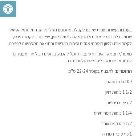
פתח סרגל 
בעקבות עשרות פניות שלכם לקבלת מתכונים נטולי גלוטן. החלטתילהפשיל
שרוולים להיכנס למטבח ולהכין מאפה נטול גלוטן, שילבתי בין קמח תירס,
לקמח אורז ולגיוון הוספתי אגוזים ופירות מיובשים והתוצאה המפתיעה לפניכם.
מאפה/לחם אשר אינו דורש עבודה וקל להכנה. בוחשים הכול יחד מעבירים
לתנור אופים ומקבלים מאפה/לחם נהדר.
החומרים:
לתבנית בקוטר 22-24 ס"מ
100 גרם חמאה
1/2 1 כוסות רויון
2 ביצים בינוניות
1/4 1 כוסות קמח תירס
1/2 כוס קמח אורז
1 כף סוכר דמררה