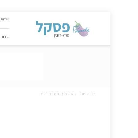
האתר
אודות
הקולינרי
של
פסקל
עדות
פרץ-רובין
|
מתכונים,
עדות,
טיפסקל,
ספרים,
המלצות
….
בית
חגים
לחם פסטו גבינות וזיתים