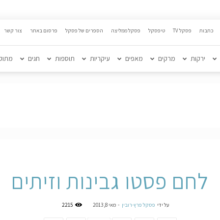
כתבות
פסקל TV
טיפסקל
פסקל ממליצה
הספרים של פסקל
פרסום באתר
צור קשר
ירקות
מרקים
מאפים
עיקריות
תוספות
חגים
מתוק
לחם פסטו גבינות וזיתים
על ידי
פסקל פרץ-רובין
-
מאי 8, 2013
2215