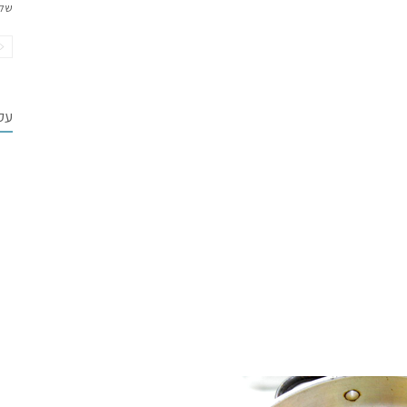
של
עקב