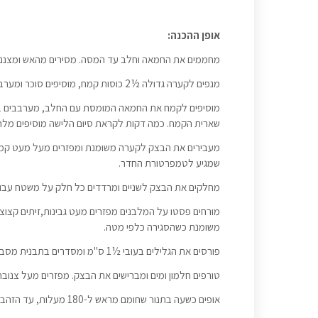
אופן ההכנה:
מחממים את החמאה וחלב עד המסה. מסירים מהאש ומצנני
מנפים לקערה גדולה ½2 כוסות קמח, מוסיפים סוכר ומערבבים. מפזרים מעל שמרים ומערבבים. מוסיפים מים וחלמונים ומערבבים.
מוסיפים לקמח את החמאה המומסת עם החלב, מערבבים בכף
שארית הקמח. כמה דקות לקראת סיום הלישה מוסיפים מלח
מעבירים את הבצק לקערה משומנת ומפזרים מעל מעט קמח
שמגיע לטמפרטורת החדר.
מחלקים את הבצק לשניים ומרדדים כל חלק על משטח עבודה מק
מורחים פסטו על המלבנים מפזרים מעט גבינות,זיתים קצוצ
משומנת כשהסגירה כלפי מטה.
פורסים את הגלילים בעובי ½1 ס"מ ומסדרים בתבנית מסביב כשהמילוי כלפי מעלה.
טורפים חלמון ומים ומברישים את הבצק. מפזרים מעל צנוב
אופים כשעה בתנור שחומם מראש ל-180 מעלות, עד הזהבה.