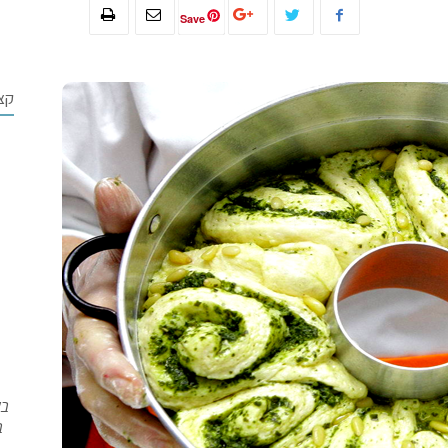
Save
קצ
בש
ב