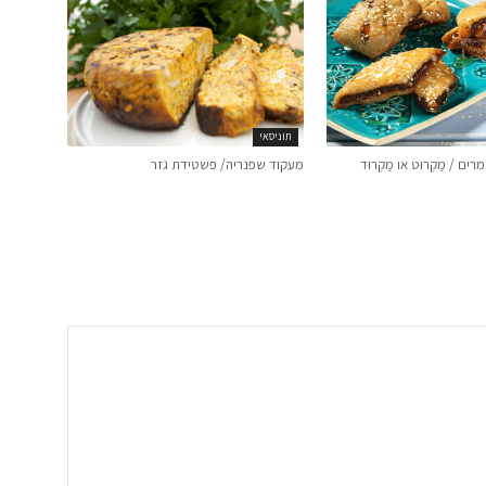
תוניסאי
ים / מַקְרוּט או מַקְרוּד
מעקוד שפנריה/ פשטידת גזר