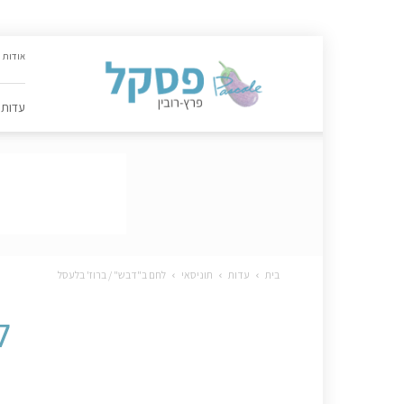
האתר
אודות
הקולינרי
של
פסקל
עדות
פרץ-רובין
|
מתכונים,
עדות,
טיפסקל,
ספרים,
המלצות
….
בית
עדות
תוניסאי
לחם ב"דבש" / ברוז' בלעסל
ל