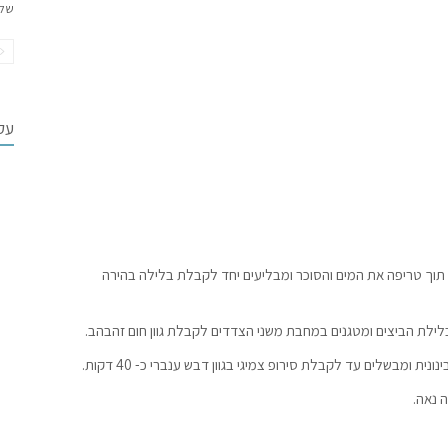
של
עקב
ם תוך טריפה את המים והסוכר ומבליעים יחד לקבלת בלילה בהירה
לת הביצים ומטגנים במחבת משני הצדדים לקבלת גוון חום זהבהב.
ית ומבשלים עד לקבלת סירופ צמיגי בגוון דבש ענברי כ- 40 דקות.
 נאה.