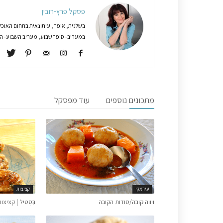
פסקל פרץ-רובין
בשלנית, אופה, עיתונאית בתחום האוכל
במעריב- סופהשבוע, מעריב השבוע- המג
מתכונים נוספים
עוד מפסקל
עיראקי
קציצות
ויווה קובה/סודות הקובה
בַּסְטִיל | קצי