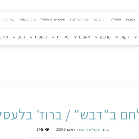
כתבות
פסקל TV
טיפסקל
פסקל ממליצה
הספרים של פסקל
פרסום באתר
צור קשר
ירקות
מרקים
מאפים
עיקריות
תוספות
חגים
מתוק
חם ב"דבש" / ברוז' בלעסל
על ידי
פסקל פרץ-רובין
-
דצמבר 8, 2010
1749