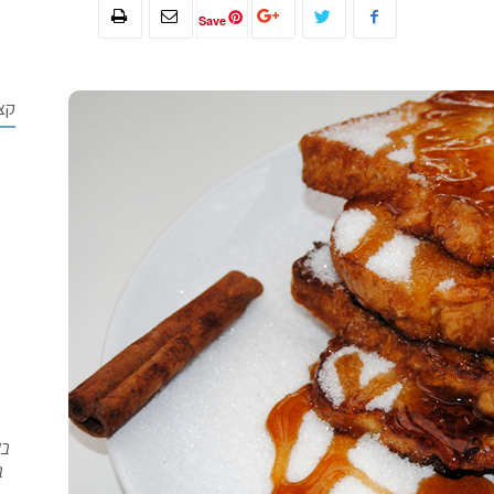
Save
קצ
בש
ב