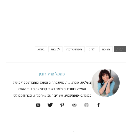
תגיות
חנוכה
ילדים
תפוחי אדמה
לביבות
בטטא
פסקל פרץ-רובין
בשלנית, אופה, עיתונאית בתחום האוכל ומחברת ספרי בישול
ואפייה. כותבת ומצלמת באופן קבוע את מדורי האוכל
במעריב- סופהשבוע, מעריב השבוע- המגזין, ובגרוזלמפוסט.