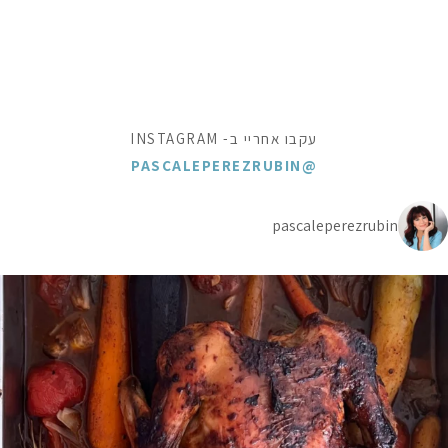
עקבו אחריי ב- INSTAGRAM
@PASCALEPEREZRUBIN
pascaleperezrubin