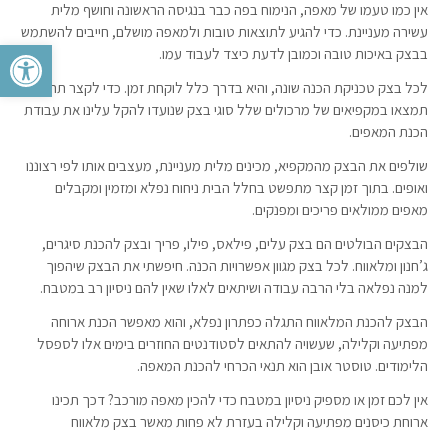
אין כמו טעמו של מאפה, הנימוח בפה כבר בנגיסה הראשונה וחושף מלית
עשירה מעניינת. כדי להגיע לתוצאות טובות ולמאפה מושלם, חייבים להשתמש
פתח סרגל 
בבצק באיכות טובה וכמובן לדעת כיצד לעבוד עמו.
לכל בצק טכניקת הכנה שונה, והיא בדרך כלל לוקחת זמן. כדי לקצר תהליכים
תמצאו במקפיאים של מרכולים שלל סוגי בצק שנועדו להקל עלינו את עבודת
הכנת המאפים.
שולפים את הבצק מהמקפיא, מכינים מלית מעניינת, מעצבים אותו לפי רצוננו
ואופים. בתוך זמן קצר מתפשט בחלל הבית ניחוח נפלא ומזמין ומקבלים
מאפים ממולאים פריכים ומפנקים.
הבצקים הבולטים הם בצק עלים, פילאס, פילו, פריך ובצק להכנת סיגרים,
ג’חנון ומלאווח. לכל בצק מגוון אפשרויות הכנה. חיפשתי את הבצק שיהפוך
למנה נפלאה בלי הרבה עבודה ושיתאים לאלו שאין להם ניסיון רב במטבח.
הבצק להכנת המלאווח התגלה כפתרון נפלא, והוא מאפשר הכנת ארוחה
מפתיעה וקלילה, שעשויה להתאים לסטודנטים החוזרים בימים אלו לספסל
הלימודים. טוסטר אובן הוא תנאי הכרחי להכנת המאפה.
אין לכם זמן או מספיק ניסיון במטבח כדי להכין מאפה מורכב? דכך תכינו
ארוחת כיסנים מפתיעה וקלילה בעזרת לא פחות מאשר בצק מלאווח