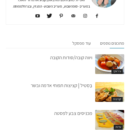
במעריב- סופהשבוע, מעריב השבוע- המגזין, ובגרוזלמפוסט.
מתכונים נוספים
עוד מפסקל
ויווה קובה/סודות הקובה
עיראקי
בַּסְטִיל | קציצות תפוחי אדמה ובשר
קציצות
מכניסים צבע לפסטה
עדות