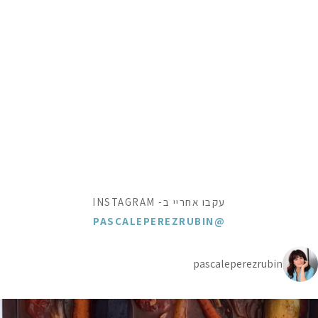
עקבו אחריי ב- INSTAGRAM
@PASCALEPEREZRUBIN
pascaleperezrubin