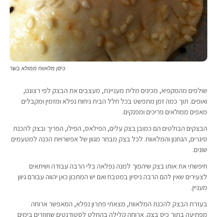
כיסן מלאווח ממולא בשר
שולפים מהמקפיא, מכינים מלית מעניינת, מעצבים את הבצק לפי רצוננו,
ואופים. תוך כמה זמן מתפשט בכל חלל הבית ניחוח נפלא ומזמין ומקבלים
מאפים ממולאים פריכים ומפנקים.
הבצקים הבולטים הם כמובן בצק עלים, הפילאס, הפילו, הפריך ובצק להכנת
סיגרים, הגחנון והמלאווח. לכל בצק מבחר מגוון של אפשרויות הכנה למטעמים
שונים.
חיפשתי את אותו בצק שיהפוך למנה נפלאה בלי הרבה עבודה ושיתאים
לצעירים שאין להם הרבה ניסיון במטבח ואם יש המתכון כאן יהווה עבורם גיוון
מעניין.
בעזרת הבצק להכנת המלאווח, מצאתי פתרון נפלא, המאפשר ארוחה
מפתיעה בתוך כיס בצק. ארוחה קלילה בהחלט לסטודנטים שחוזרים בימים