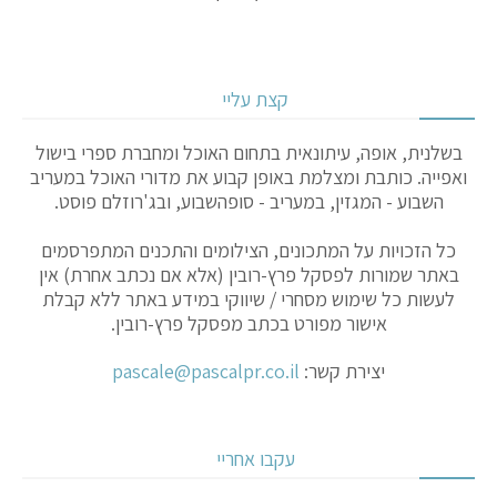
קצת עליי
בשלנית, אופה, עיתונאית בתחום האוכל ומחברת ספרי בישול
ואפייה. כותבת ומצלמת באופן קבוע את מדורי האוכל במעריב
השבוע - המגזין, במעריב - סופהשבוע, ובג'רוזלם פוסט.
כל הזכויות על המתכונים, הצילומים והתכנים המתפרסמים
באתר שמורות לפסקל פרץ-רובין (אלא אם נכתב אחרת) אין
לעשות כל שימוש מסחרי / שיווקי במידע באתר ללא קבלת
אישור מפורט בכתב מפסקל פרץ-רובין.
יצירת קשר:
pascale@pascalpr.co.il
עקבו אחריי