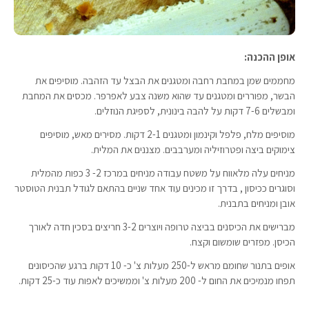
אופן ההכנה:
מחממים שמן במחבת רחבה ומטגנים את הבצל עד הזהבה. מוסיפים את
הבשר, מפוררים ומטגנים עד שהוא משנה צבע לאפרפר. מכסים את המחבת
ומבשלים 7-6 דקות על להבה בינונית, לספיגת הנוזלים.
מוסיפים מלח, פלפל וקינמון ומטגנים 2-1 דקות. מסירים מאש, מוסיפים
צימוקים ביצה ופטרוזיליה ומערבבים. מצננים את המלית.
מניחים עלה מלאווח על משטח עבודה מניחים במרכז 2- 3 כפות מהמלית
וסוגרים ככיסון , בדרך זו מכינים עוד אחד שניים בהתאם לגודל תבנית הטוסטר
אובן ומניחים בתבנית.
מברישים את הכיסנים בביצה טרופה ויוצרים 3-2 חריצים בסכין חדה לאורך
הכיסן. מפזרים שומשום וקצח.
אופים בתנור שחומם מראש ל-250 מעלות צ' כ- 10 דקות ברגע שהכיסונים
תפחו מנמיכים את החום ל- 200 מעלות צ' וממשיכים לאפות עוד כ-25 דקות.