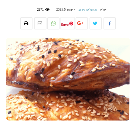
על ידי
פסקל פרץ-רובין
-
ינואר 5, 2025
2871
Save