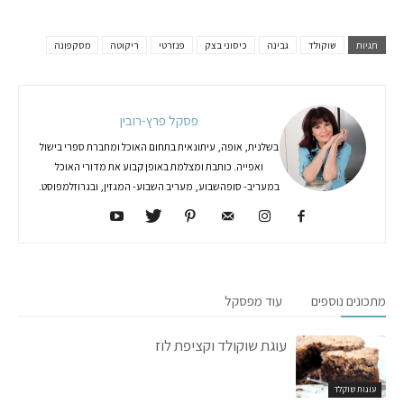
תגיות
שוקולד
גבינה
כיסוני בצק
פנזרטי
ריקוטה
מסקפונה
פסקל פרץ-רובין
בשלנית, אופה, עיתונאית בתחום האוכל ומחברת ספרי בישול
ואפייה. כותבת ומצלמת באופן קבוע את מדורי האוכל
במעריב- סופהשבוע, מעריב השבוע- המגזין, ובגרוזלמפוסט.
מתכונים נוספים
עוד מפסקל
עוגת שוקולד וקציפת לוז
עוגות שוקלד