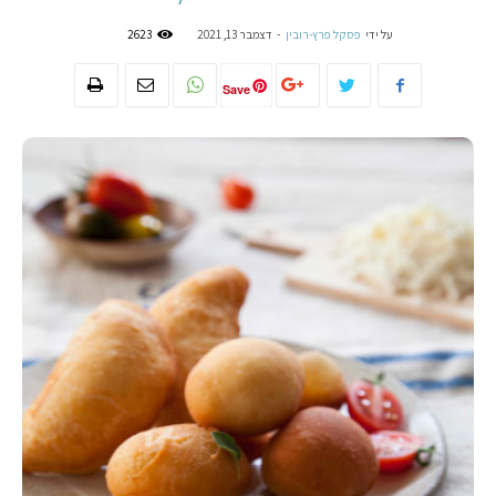
על ידי
פסקל פרץ-רובין
-
דצמבר 13, 2021
2623
Save