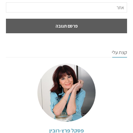
קצת עלי
פסקל פרץ-רובין