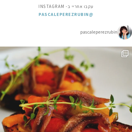
עקבו אחריי ב- INSTAGRAM
@PASCALEPEREZRUBIN
pascaleperezrubin