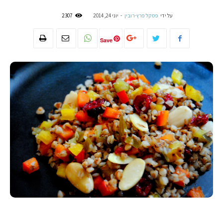
על ידי
פסקל פרץ-רובין
-
יוני 24, 2014
2307
Save