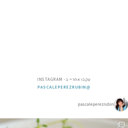
עקבו אחריי ב- INSTAGRAM
@PASCALEPEREZRUBIN
pascaleperezrubin