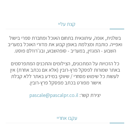
קצת עליי
בשלנית, אופה, עיתונאית בתחום האוכל ומחברת ספרי בישול
ואפייה. כותבת ומצלמת באופן קבוע את מדורי האוכל במעריב
השבוע - המגזין, במעריב - סופהשבוע, ובג'רוזלם פוסט.
כל הזכויות על המתכונים, הצילומים והתכנים המתפרסמים
באתר שמורות לפסקל פרץ-רובין (אלא אם נכתב אחרת) אין
לעשות כל שימוש מסחרי / שיווקי במידע באתר ללא קבלת
אישור מפורט בכתב מפסקל פרץ-רובין.
יצירת קשר:
pascale@pascalpr.co.il
עקבו אחריי