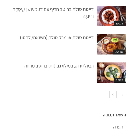
דייסת סולת ברוטב חריף עם דג מעושן /עַסֶדָה
וּרִינְגָה
דגנים
דייסת סולת או מרק סולת (חשואה/ לחסו)
מרוקאי
רביולי ירוק,במילוי גבינות וברוטב מרווה
פסטות
השאר תגובה