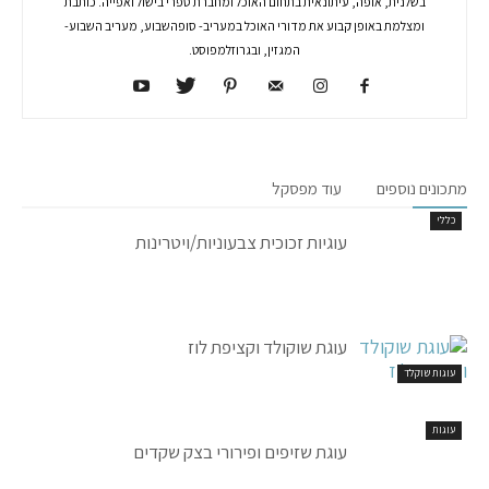
בשלנית, אופה, עיתונאית בתחום האוכל ומחברת ספרי בישול ואפייה. כותבת
ומצלמת באופן קבוע את מדורי האוכל במעריב- סופהשבוע, מעריב השבוע-
המגזין, ובגרוזלמפוסט.
מתכונים נוספים
עוד מפסקל
כללי
עוגיות זכוכית צבעוניות/ויטרינות
עוגת שוקולד וקציפת לוז
עוגות שוקלד
עוגות
עוגת שזיפים ופירורי בצק שקדים