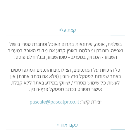
קצת עליי
בשלנית, אופה, עיתונאית בתחום האוכל ומחברת ספרי בישול
ואפייה. כותבת ומצלמת באופן קבוע את מדורי האוכל במעריב
השבוע - המגזין, במעריב - סופהשבוע, ובג'רוזלם פוסט.
כל הזכויות על המתכונים, הצילומים והתכנים המתפרסמים
באתר שמורות לפסקל פרץ-רובין (אלא אם נכתב אחרת) אין
לעשות כל שימוש מסחרי / שיווקי במידע באתר ללא קבלת
אישור מפורט בכתב מפסקל פרץ-רובין.
יצירת קשר:
pascale@pascalpr.co.il
עקבו אחריי