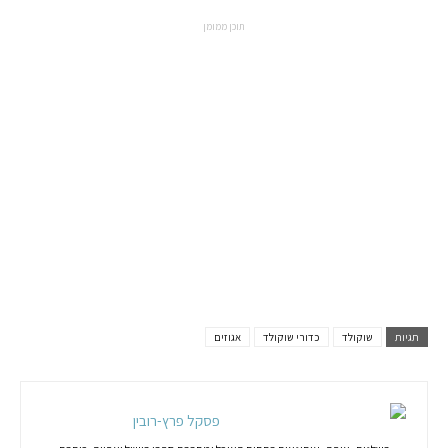
תוכן ממומן
תגיות
שוקולד
כדורי שוקולד
אגוזים
פסקל פרץ-רובין