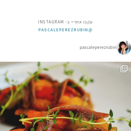
עקבו אחריי ב- INSTAGRAM
@PASCALEPEREZRUBIN
pascaleperezrubin