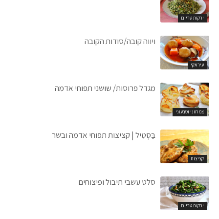
ירקות טריים
ויווה קובה/סודות הקובה
עיראקי
מגדל פרוסות/ שושני תפוחי אדמה
צמחוני וטבעוני
בַּסְטִיל | קציצות תפוחי אדמה ובשר
קציצות
סלט עשבי תיבול ופיצוחים
ירקות טריים