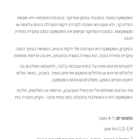
השקשוקה נפוצה במטבחי בצפון אפריקה. במטבח התוניסאי היא מוגשת
כסלט קר, ולא פעם היא הופכת לקדרת ירקות המכילה ביצים עלומות או
מקושקשות. במטבח המרוקני מגישים את השקשוקה כמנה עיקרית מהירת
הכנה.
בעיקרון, השקשוקה היא תערובת של ירקות וביצים, המוגשת בעיקר כמנה
עיקרית מהירת הכנה. היא עשירה בגווניה ובטעמה, ויש בה חריפות מסוימת.
לפעמים מכינים אותה על בסיס עגבניות בלבד, ולפעמים משלבים בה
פלפלים חריפים או פלפלים מתוקים וחריפים כאחד. באביב, כאשר פולים
ירוקים מצויים בשפע, משלבים גם אותם בשקשוקה.
את הביצים מוסיפים אל התבשיל המבעבע, טרופות או בשלמותן. מלכת
השקשוקות היא זו המשלבת בהכנתה כמה נתחי מֶרגֶז – נקניק תוצרת בית.
החומרים:
ל-4 מנות
1/2-1/4 כוס שמן