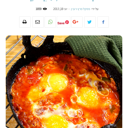
על ידי
פסקל פרץ-רובין
-
יוני 18, 2013
1859
Save