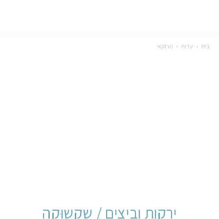
בית
עדות
מרוקאי
ירקות וביצים / שַקְשוּקָה