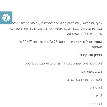
פתח סרגל 
צריך שניים לטנגו, וזה בדיוק מה שצריך להכנת העוגה הזו. במידה ואצלכם
בבית אוהבים עוגות גבינה ועוגות שוקולד מה דעתכם לנסות את הטנגו הבא,
שיפתה את כל בני המשפחה.
החומרים:
לתבנית: קפיצית בקוטר 26 ס"מ או מרובעת 27×30 ס"מ,
משומנת
לבצק השוקולד:
1 כוס קפה נמס, עשוי ממים רותחים ו-3 כפיות אבקת קפה נמס
1/2 1 כוסות סוכר
3 כפות סילאן – דבש תמרים
1 כוס שמן
3 ביצים
1 כוס חלב