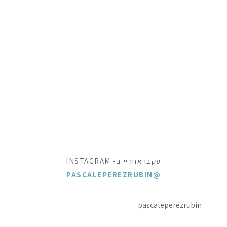
עקבו אחריי ב- INSTAGRAM
@PASCALEPEREZRUBIN
pascaleperezrubin