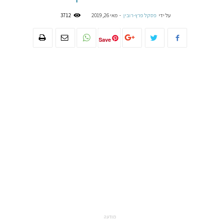
על ידי
פסקל פרץ-רובין
-
מאי 26, 2019
3712
Save
מודעה