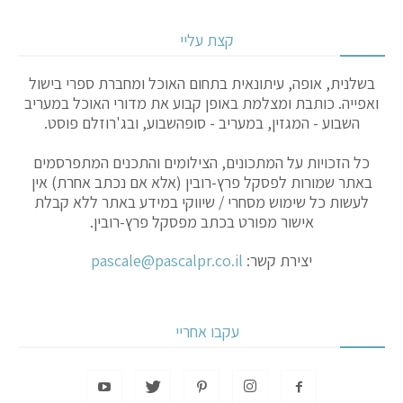
קצת עליי
בשלנית, אופה, עיתונאית בתחום האוכל ומחברת ספרי בישול
ואפייה. כותבת ומצלמת באופן קבוע את מדורי האוכל במעריב
השבוע - המגזין, במעריב - סופהשבוע, ובג'רוזלם פוסט.
כל הזכויות על המתכונים, הצילומים והתכנים המתפרסמים
באתר שמורות לפסקל פרץ-רובין (אלא אם נכתב אחרת) אין
לעשות כל שימוש מסחרי / שיווקי במידע באתר ללא קבלת
אישור מפורט בכתב מפסקל פרץ-רובין.
יצירת קשר:
pascale@pascalpr.co.il
עקבו אחריי