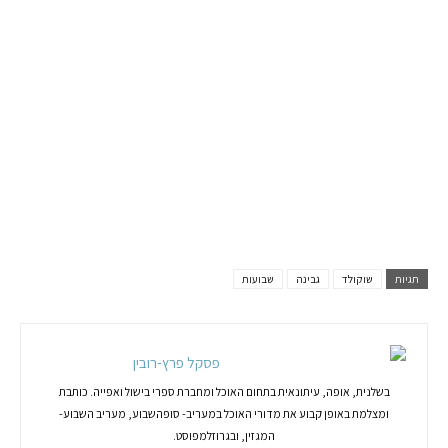
תגיות
שוקולד
גבינה
שבועות
פסקל פרץ-רובין
בשלנית, אופה, עיתונאית בתחום האוכל ומחברת ספרי בישול ואפייה. כותבת
ומצלמת באופן קבוע את מדורי האוכל במעריב- סופהשבוע, מעריב השבוע-
המגזין, ובגרוזלמפוסט.