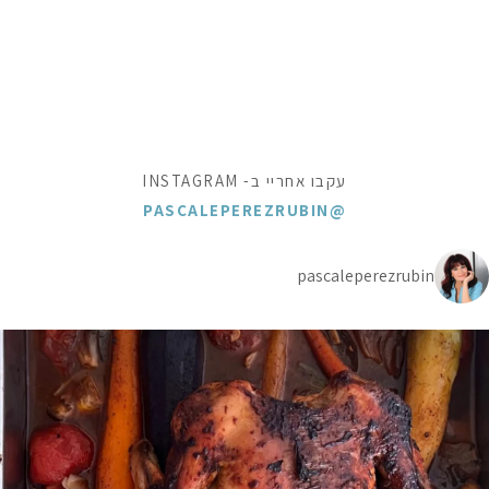
עקבו אחריי ב- INSTAGRAM
@PASCALEPEREZRUBIN
pascaleperezrubin