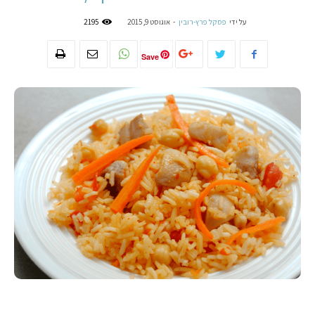
על ידי
פסקל פרץ-רובין
-
אוגוסט 9, 2015
2195
Save