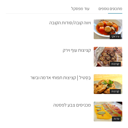
מתכונים נוספים
עוד מפסקל
ויווה קובה/סודות הקובה
עיראקי
קציצות עוף וירק
קציצות
בַּסְטִיל | קציצות תפוחי אדמה ובשר
קציצות
מכניסים צבע לפסטה
עדות