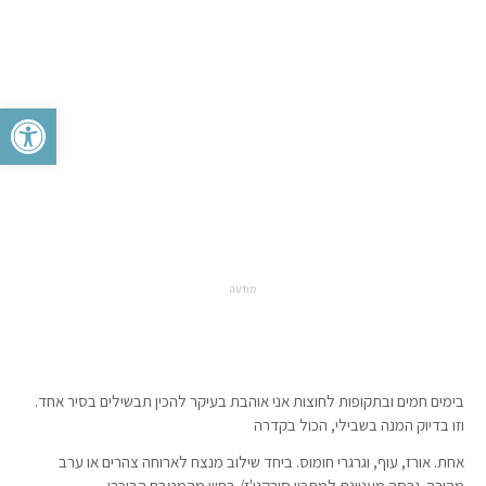
פתח סרגל 
מודעה
בימים חמים ובתקופות לחוצות אני אוהבת בעיקר להכין תבשילים בסיר אחד.
וזו בדיוק המנה בשבילי, הכול בקדרה
אחת. אורז, עוף, וגרגרי חומוס. ביחד שילוב מנצח לארוחה צהרים או ערב
מהירה. גרסה מעניינת למתכון סירקני'ז/ בחש מהמטבח הבוכרי.