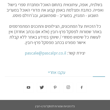
בשלנית, אופה, עיתונאית בתחום האוכל ומחברת ספרי בישול
ואפייה. כותבת ומצלמת באופן קבוע את מדורי האוכל במעריב
השבוע - המגזין, במעריב - סופהשבוע, ובג'רוזלם פוסט.
כל הזכויות על המתכונים, הצילומים והתכנים המתפרסמים
באתר שמורות לפסקל פרץ-רובין (אלא אם נכתב אחרת) אין
לעשות כל שימוש מסחרי / שיווקי במידע באתר ללא קבלת
אישור מפורט בכתב מפסקל פרץ-רובין.
יצירת קשר:
pascale@pascalpr.co.il
עקבו אחריי
כל הזכויות שמורות לפסקל פרץ-רובין