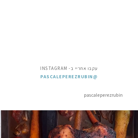
עקבו אחריי ב- INSTAGRAM
@PASCALEPEREZRUBIN
pascaleperezrubin