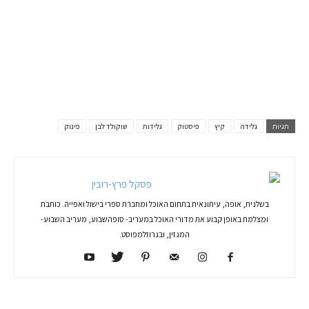
תגיות
גלידה
קיץ
פיסטוק
גלידות
שוקולד לבן
פינוק
פסקל פרץ-רובין
בשלנית, אופה, עיתונאית בתחום האוכל ומחברת ספרי בישול ואפייה. כותבת
ומצלמת באופן קבוע את מדורי האוכל במעריב- סופהשבוע, מעריב השבוע-
המגזין, ובגרוזלמפוסט.