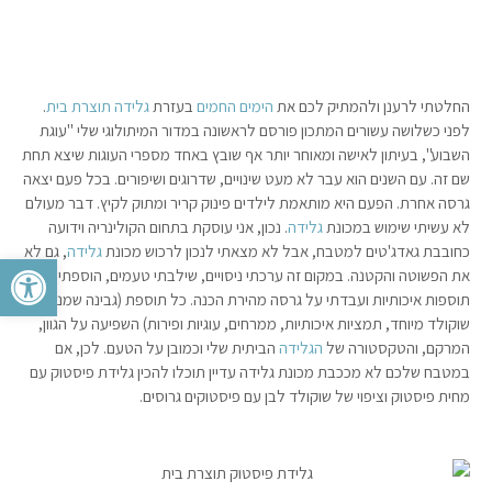
החלטתי לרענן ולהמתיק לכם את
הימים החמים
בעזרת
גלידה תוצרת בית
.
לפני כשלושה עשורים המתכון פורסם לראשונה במדור המיתולוגי שלי "עוגת
השבוע", בעיתון לאישה ומאוחר יותר אף שובץ באחד מספרי העוגות שיצא תחת
שם זה. עם השנים הוא עבר לא מעט שינויים, שדרוגים ושיפורים. בכל פעם יצאה
גרסה אחרת. הפעם היא מותאמת לילדים פינוק קריר ומתוק לקיץ. דבר מעולם
לא עשיתי שימוש במכונת
גלידה
. נכון, אני עוסקת בתחום הקולינריה וידועה
כחובבת גאדג'טים למטבח, אבל לא מצאתי לנכון לרכוש מכונת
גלידה
, גם לא
פתח סרגל 
את הפשוטה והקטנה. במקום זה ערכתי ניסויים, שילבתי טעמים, הוספתי
תוספות איכותיות ועבדתי על גרסה מהירת הכנה. כל תוספת (גבינה שמנה,
שוקולד מיוחד, תמציות איכותיות, ממרחים, עוגיות ופירות) השפיעה על הגוון,
המרקם, והטקסטורה של
הגלידה
הביתית שלי וכמובן על הטעם. לכן, אם
במטבח שלכם לא מככבת מכונת גלידה עדיין תוכלו להכין גלידת פיסטוק עם
מחית פיסטוק וציפוי של שוקולד לבן עם פיסטוקים גרוסים.