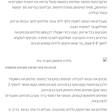
מרקם המוס התפוח. מוסיפים בתנועות קיפול עדינות את תמצית השקדים או
הפיסטוק, מחית הפיסטוק וממרח הלוטוס. מבליעים בעדינות תוך תנועות
קיפול בגלידה.
מעבירים את המסה לשקית זילוף ללא צנתר ומזלפים לתוך תבניות ארטיק
מסיליקון עד למחצית הגובה.
מטביעים בכל ארטיק מעט כדורי שוקולד לבן וחום מזלפים ומכסים את
הכדורים ביתרת התערובת. ומחליקים לשכבה אחידה. מכניסים למקפיא
למשך 6-8 שעות, עד שהארטיקים/ גלידות קפואים ויציבים.
מכינים את ציפוי הקראנץ ומוציאים מהמקפיא
מכינים את הציפוי לטבילה: ממיסים במיקרוגל במספר פולסים את השוקולד
הלבן עם חמאת קקאו ומערבבים היטב (אם אין חמאת קקאו אפשר להוסיף 2
כפות שמן) מוסיפים מחית פיסטוק ומערבבים היטב.
מוסיפים פיסטוקים קצוצים, פצפוצי אורז ואגוזי ברס מערבבים היטב ומעבירים
לכוס גבוהה.
מחלצים את הארטיקים/ גלידות מהתבנית. טובלים כל אחד בציפוי בדרך זו