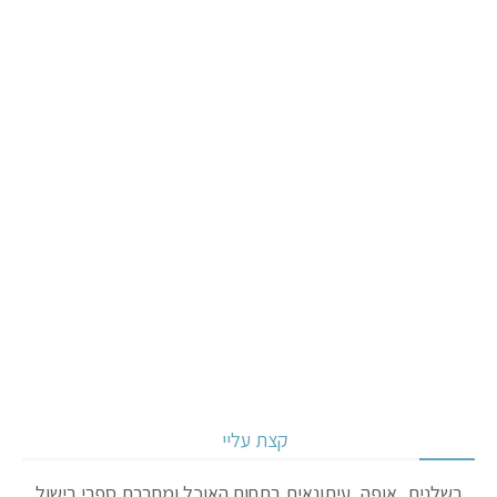
קצת עליי
בשלנית, אופה, עיתונאית בתחום האוכל ומחברת ספרי בישול