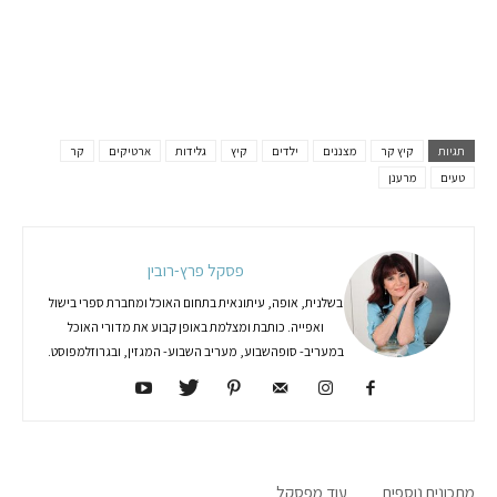
תגיות
קיץ קר
מצננים
ילדים
קיץ
גלידות
ארטיקים
קר
טעים
מרענן
פסקל פרץ-רובין
בשלנית, אופה, עיתונאית בתחום האוכל ומחברת ספרי בישול
ואפייה. כותבת ומצלמת באופן קבוע את מדורי האוכל
במעריב- סופהשבוע, מעריב השבוע- המגזין, ובגרוזלמפוסט.
מתכונים נוספים
עוד מפסקל