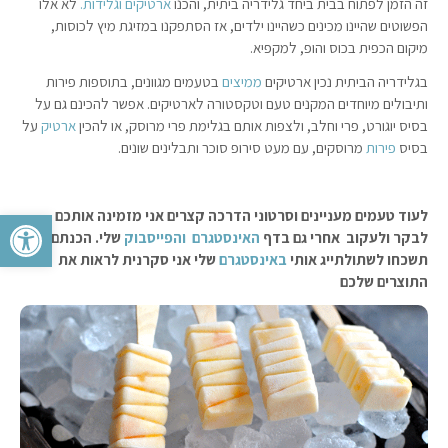
זה הזמן לפתוח בבית ביחד גלידריה ביתית, והכנו
ארטיקים
וגלידות.
לא אלו
הפשוטים שהיינו מכינים כשהיינו ילדים, אז הסתפקנו במזיגת מיץ לכוסות,
מיקום הכפית בכוס והופ, למקפיא.
בגלידריה הביתית נכין ארטיקים
ממיצים
בטעמים מגוונים, בתוספות פירות
ותיבולים מיוחדים המקנים טעם וטקסטורה לארטיקים. אפשר להכינם גם על
בסיס יוגורט, פרי וחלב, ולצפות אותם בגלימת פרי מרוסק, או להכין
ארטיק
על
בסיס
פירות
מרוסקים, עם מעט סירופ סוכר ותבלינים שונים.
פתח סרגל 
לעוד טעמים מעניינים וסרטוני הדרכה קצרים אני מזמינה אותכם
לבקר ולעקוב אחרי גם בדף
האינסטגרם
והפייסבוק
שלי. הכנתם? אל
תשכחו לשתולתייג אותי
באינסטגרם
שלי אני סקרנית לראות את
התוצרים שלכם