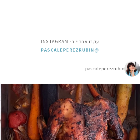
עקבו אחריי ב- INSTAGRAM
@PASCALEPEREZRUBIN
pascaleperezrubin