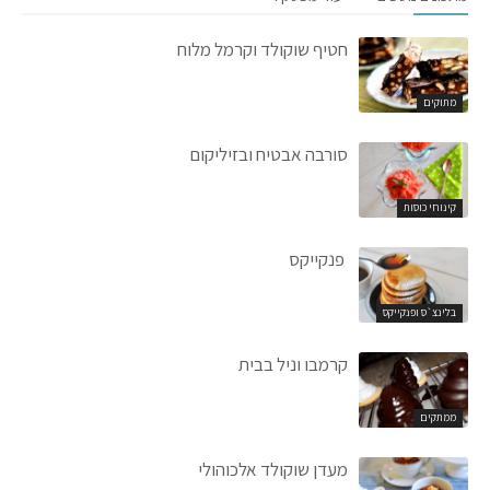
חטיף שוקולד וקרמל מלוח
מתוקים
סורבה אבטיח ובזיליקום
קינוחי כוסות
פנקייקס
בלינצ`ס ופנקייקס
קרמבו וניל בבית
ממתקים
מעדן שוקולד אלכוהולי