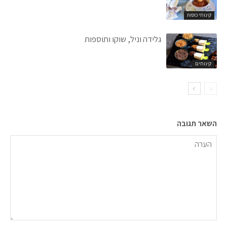
קינוחי כוסות
גלידה וניל, שוקו ותוספות
קינוחים
השאר תגובה