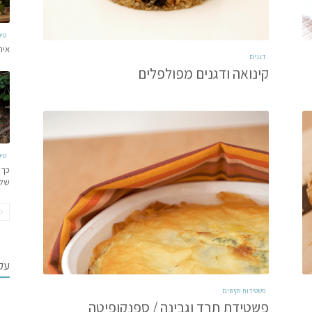
טי
איר
דגנים
קינואה ודגנים מפולפלים
טי
כך 
של
עקב
פשטידות וקישים
פשטידת תרד וגבינה / ספנקופיטה