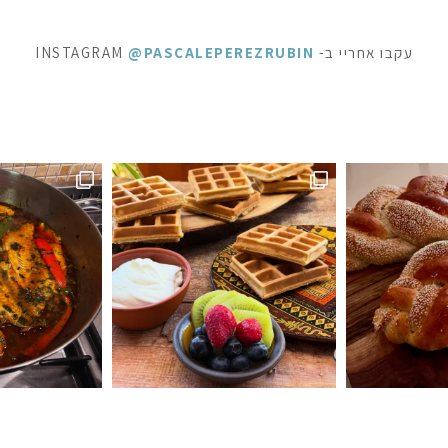
עקבו אחריי ב- INSTAGRAM
@PASCALEPEREZRUBIN
ראוניז שוקולד: ק
 לפעמים כל מילה מיותרת . סיר דגים עשיר בעשבי תיבו
אני תמיד מקפידה למלא את הצנצנות ה