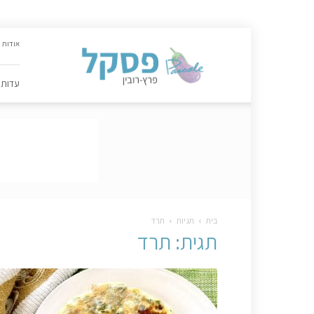
האתר
אודות
הקולינרי
של
פסקל
עדות
פרץ-רובין
|
מתכונים,
עדות,
טיפסקל,
ספרים,
המלצות
….
בית
תגיות
תרד
תגית: תרד