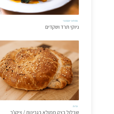
צמחוני וטבעוני
ניוקי תרד ושקדים
עדות
שבלול בצק ממולא בגבינות / ציקו'ר