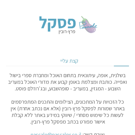
קצת עליי
בשלנית, אופה, עיתונאית בתחום האוכל ומחברת ספרי בישול
ואפייה. כותבת ומצלמת באופן קבוע את מדורי האוכל במעריב
השבוע - המגזין, במעריב - סופהשבוע, ובג'רוזלם פוסט.
כל הזכויות על המתכונים, הצילומים והתכנים המתפרסמים
באתר שמורות לפסקל פרץ-רובין (אלא אם נכתב אחרת) אין
לעשות כל שימוש מסחרי / שיווקי במידע באתר ללא קבלת
אישור מפורט בכתב מפסקל פרץ-רובין.
יצירת קשר:
pascale@pascalpr.co.il