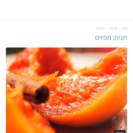
בית
תגיות
תפזים
תגית: תפזים
מרוקאי