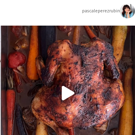
pascaleperezrubin