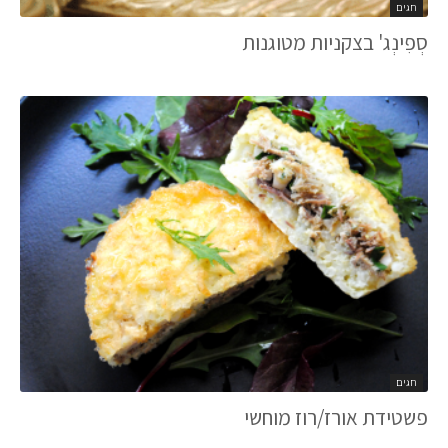
חגים
סְפִינְג' בצקניות מטוגנות
חגים
פשטידת אורז/רוז מוחשי