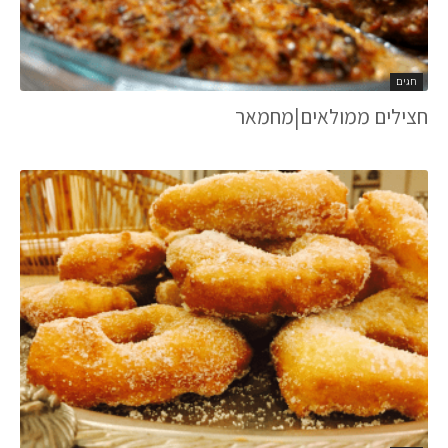
חגים
חצילים ממולאים|מחמאר