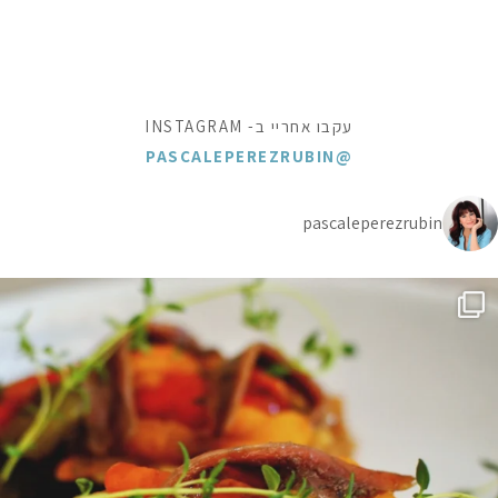
עקבו אחריי ב- INSTAGRAM
@PASCALEPEREZRUBIN
pascaleperezrubin