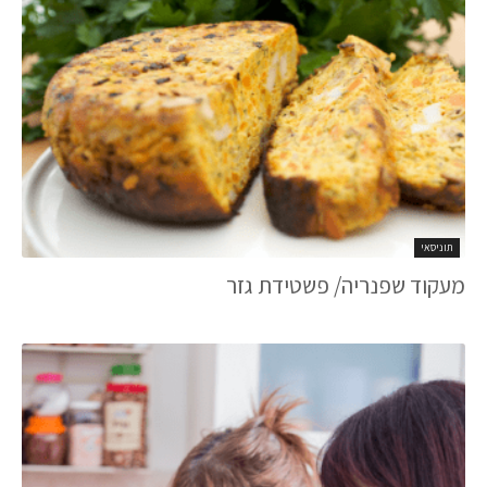
תוניסאי
מעקוד שפנריה/ פשטידת גזר