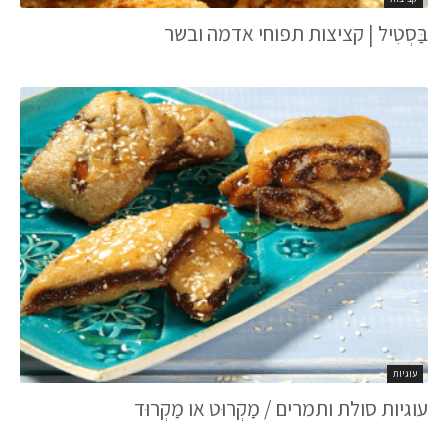
בַּסְטִיל | קציצות תפוחי אדמה ובשר
עוגיות
עוגיות סולת ותמרים / מַקְרוּט או מַקְרוּד