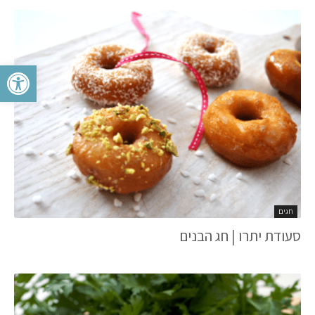
פתח סרגל 
חגים
סעודת יתרו | חג הבנים