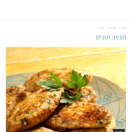
בית
תגיות
תוניס
תגית: תוניס
קציצות