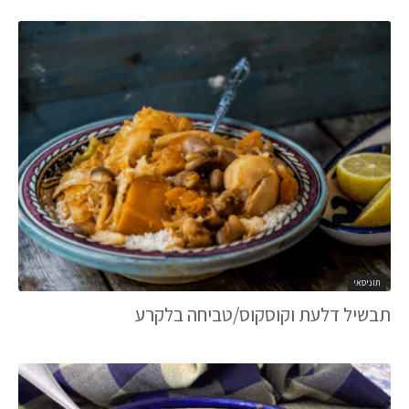
תוניסאי
תבשיל דלעת וקוסקוס/טביחה בלקרע