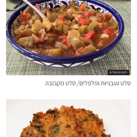
ירקות מבושלים
סלט עגבניות ופלפלים/ סלט מקבובה