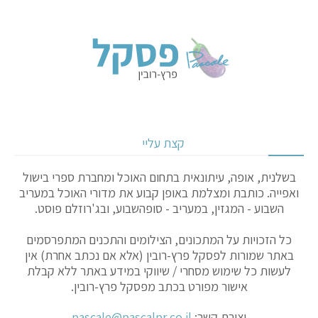
קצת עליי
בשלנית, אופה, עיתונאית בתחום האוכל ומחברת ספרי בישול
ואפייה. כותבת ומצלמת באופן קבוע את מדורי האוכל במעריב
השבוע - המגזין, במעריב - סופהשבוע, ובג'רוזלם פוסט.
כל הזכויות על המתכונים, הצילומים והתכנים המתפרסמים
באתר שמורות לפסקל פרץ-רובין (אלא אם נכתב אחרת) אין
לעשות כל שימוש מסחרי / שיווקי במידע באתר ללא קבלת
אישור מפורט בכתב מפסקל פרץ-רובין.
יצירת קשר:
pascale@pascalpr.co.il