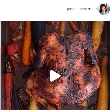
pascaleperezrubin