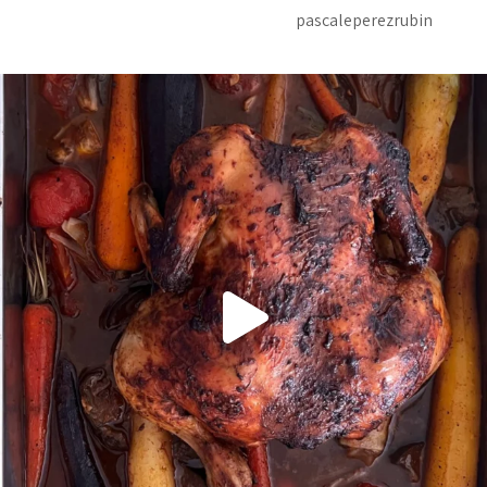
pascaleperezrubin