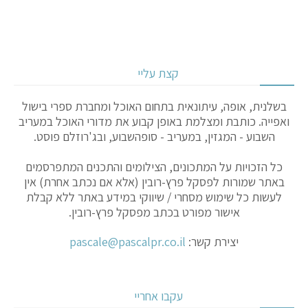
קצת עליי
בשלנית, אופה, עיתונאית בתחום האוכל ומחברת ספרי בישול
ואפייה. כותבת ומצלמת באופן קבוע את מדורי האוכל במעריב
השבוע - המגזין, במעריב - סופהשבוע, ובג'רוזלם פוסט.
כל הזכויות על המתכונים, הצילומים והתכנים המתפרסמים
באתר שמורות לפסקל פרץ-רובין (אלא אם נכתב אחרת) אין
לעשות כל שימוש מסחרי / שיווקי במידע באתר ללא קבלת
אישור מפורט בכתב מפסקל פרץ-רובין.
יצירת קשר:
pascale@pascalpr.co.il
עקבו אחריי