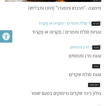
מימונה -"תרבחו ותסעדו" (תזכו ותצליחו)
עוגיות
פתח סרגל 
עוגיות סולת ותמרים / מַקְרוּט או מַקְרוּד
עוגות
עוגת פרג ותפוחים
עוגות
עוגת סולת שקדים
ראש השנה
בּוּלוּ| כיכר שקדים וצימוקים בטעם שומר