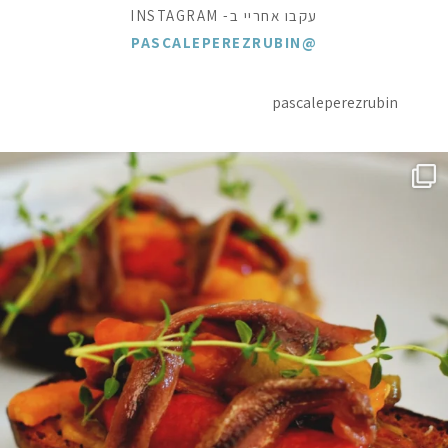
עקבו אחריי ב- INSTAGRAM
@PASCALEPEREZRUBIN
pascaleperezrubin