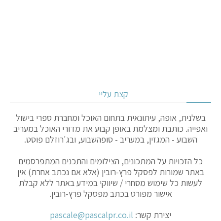
קצת עליי
בשלנית, אופה, עיתונאית בתחום האוכל ומחברת ספרי בישול
ואפייה. כותבת ומצלמת באופן קבוע את מדורי האוכל במעריב
השבוע - המגזין, במעריב - סופהשבוע, ובג'רוזלם פוסט.
כל הזכויות על המתכונים, הצילומים והתכנים המתפרסמים
באתר שמורות לפסקל פרץ-רובין (אלא אם נכתב אחרת) אין
לעשות כל שימוש מסחרי / שיווקי במידע באתר ללא קבלת
אישור מפורט בכתב מפסקל פרץ-רובין.
יצירת קשר:
pascale@pascalpr.co.il