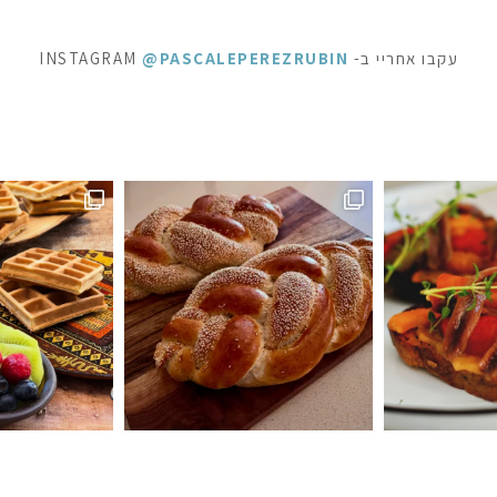
עקבו אחריי ב- INSTAGRAM
@PASCALEPEREZRUBIN
ופשה מתוקה - ופל בלגי, בלינצ׳ס ובראוניז שוקולד: ק
⁨ לפעמים כל מילה מיותרת . סיר דג
ה #חלהלשבת #