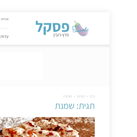
האתר
אודות
הקולינרי
של
פסקל
עדות
פרץ-רובין
|
מתכונים,
עדות,
טיפסקל,
ספרים,
המלצות
….
בית
תגיות
שמנת
תגית: שמנת