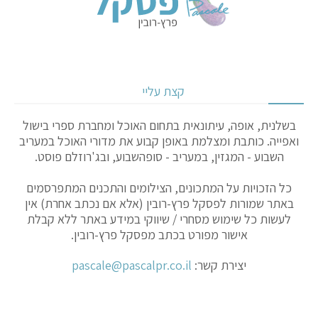
קצת עליי
בשלנית, אופה, עיתונאית בתחום האוכל ומחברת ספרי בישול
ואפייה. כותבת ומצלמת באופן קבוע את מדורי האוכל במעריב
השבוע - המגזין, במעריב - סופהשבוע, ובג'רוזלם פוסט.
כל הזכויות על המתכונים, הצילומים והתכנים המתפרסמים
באתר שמורות לפסקל פרץ-רובין (אלא אם נכתב אחרת) אין
לעשות כל שימוש מסחרי / שיווקי במידע באתר ללא קבלת
אישור מפורט בכתב מפסקל פרץ-רובין.
יצירת קשר:
pascale@pascalpr.co.il