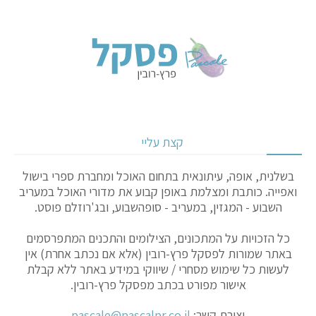
קצת עליי
בשלנית, אופה, עיתונאית בתחום האוכל ומחברת ספרי בישול
ואפייה. כותבת ומצלמת באופן קבוע את מדורי האוכל במעריב
השבוע - המגזין, במעריב - סופהשבוע, ובג'רוזלם פוסט.
כל הזכויות על המתכונים, הצילומים והתכנים המתפרסמים
באתר שמורות לפסקל פרץ-רובין (אלא אם נכתב אחרת) אין
לעשות כל שימוש מסחרי / שיווקי במידע באתר ללא קבלת
אישור מפורט בכתב מפסקל פרץ-רובין.
יצירת קשר:
pascale@pascalpr.co.il