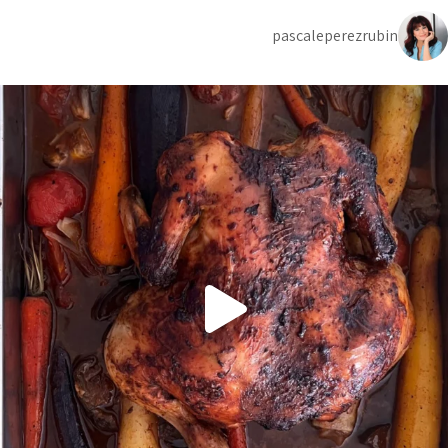
pascaleperezrubin