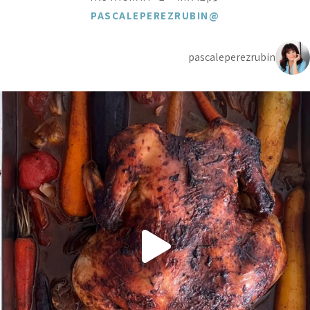
@PASCALEPEREZRUBIN
pascaleperezrubin