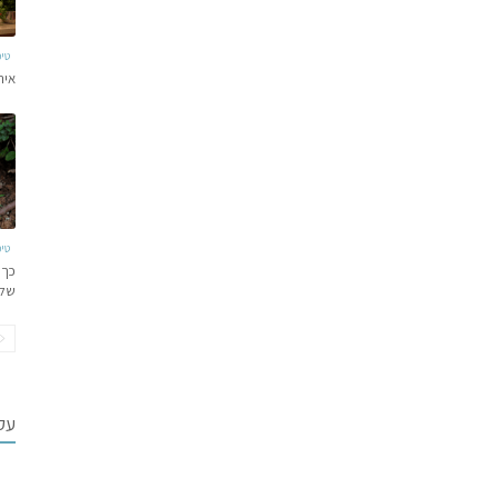
טי
איר
טי
כך 
של
עקב