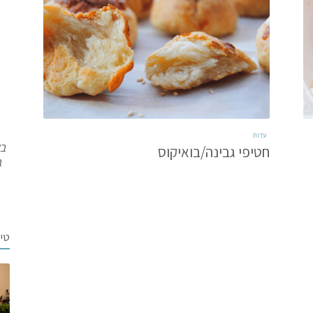
עדות
בש
חטיפי גבינה/בואיקוס
ב
טי