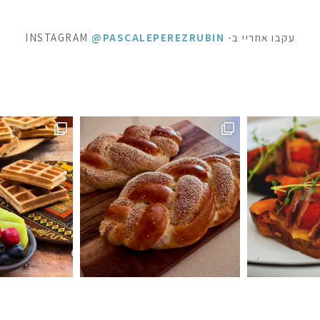
עקבו אחריי ב- INSTAGRAM
@PASCALEPEREZRUBIN
ופשה מתוקה - ופל בלגי, בלינצ׳ס ובראוניז שוקולד: ק
⁨ לפעמים כל מילה מיותרת . סיר דג
ה #חלהלשבת #