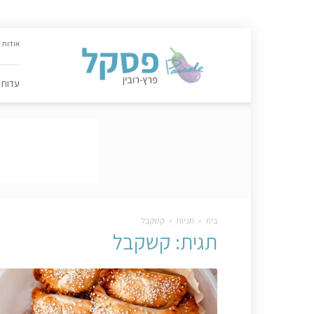
האתר
אודות
הקולינרי
של
פסקל
עדות
פרץ-רובין
|
מתכונים,
עדות,
טיפסקל,
ספרים,
המלצות
….
בית
תגיות
קשקבל
תגית: קשקבל