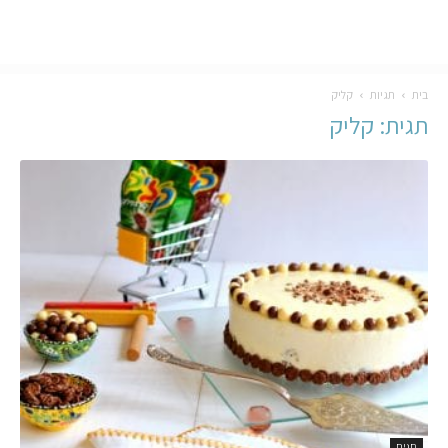
בית
תגיות
קליק
תגית: קליק
חגים