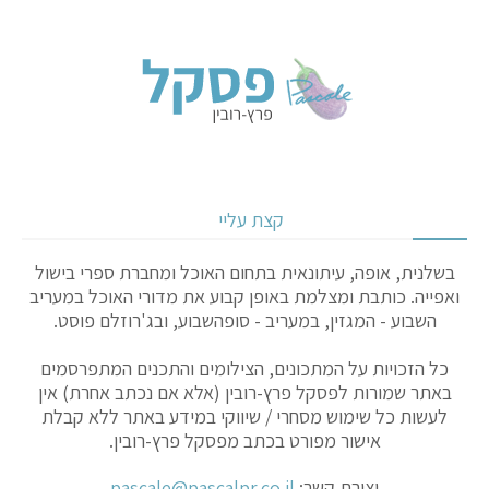
קצת עליי
בשלנית, אופה, עיתונאית בתחום האוכל ומחברת ספרי בישול
ואפייה. כותבת ומצלמת באופן קבוע את מדורי האוכל במעריב
השבוע - המגזין, במעריב - סופהשבוע, ובג'רוזלם פוסט.
כל הזכויות על המתכונים, הצילומים והתכנים המתפרסמים
באתר שמורות לפסקל פרץ-רובין (אלא אם נכתב אחרת) אין
לעשות כל שימוש מסחרי / שיווקי במידע באתר ללא קבלת
אישור מפורט בכתב מפסקל פרץ-רובין.
יצירת קשר:
pascale@pascalpr.co.il