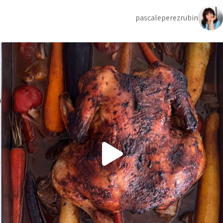
pascaleperezrubin