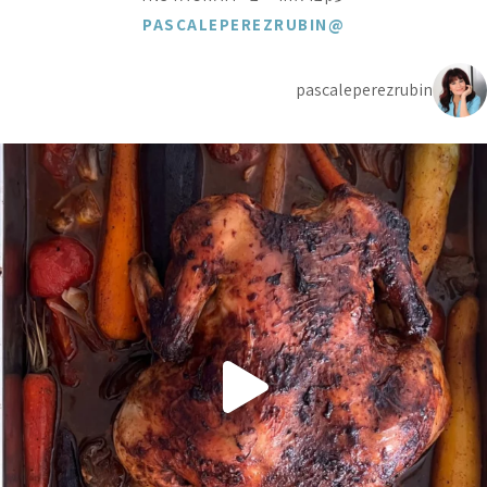
@PASCALEPEREZRUBIN
pascaleperezrubin