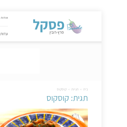
האתר
אודות
הקולינרי
של
פסקל
עדות
פרץ-רובין
|
מתכונים,
עדות,
טיפסקל,
ספרים,
המלצות
….
בית
תגיות
קוסקוס
תגית: קוסקוס