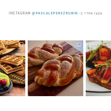
עקבו אחריי ב- INSTAGRAM
@PASCALEPEREZRUBIN
ופשה מתוקה - ופל בלגי, בלינצ׳ס ובראוניז שוקולד: ק
⁨ לפעמים כל מילה מיותרת . סיר דג
ה #חלהלשבת #