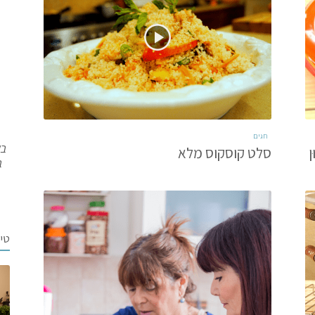
חגים
בש
ן
סלט קוסקוס מלא
ב
טי