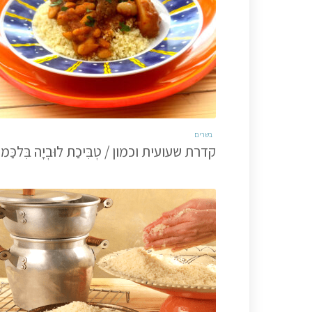
בשרים
קדרת שעועית וכמון / טְבִּיכַת לוּבְיָה בִּלכַּמוּ