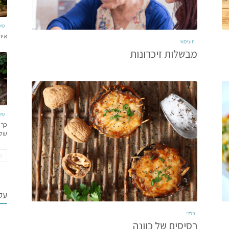
טי
איר
תוניסאי
מבשלות זיכרונות
טי
כך 
של
עקב
כללי
רסיסים של כוונה