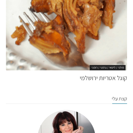
פולני / ליטאי / גרמני / רומני
קוגל אטריות ירושלמי
קצת עלי