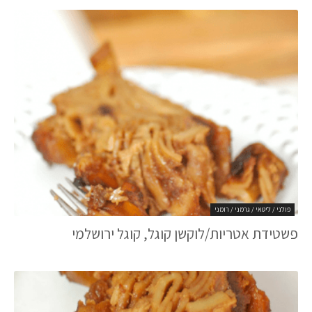
פולני / ליטאי / גרמני / רומני
פשטידת אטריות/לוקשן קוגל, קוגל ירושלמי