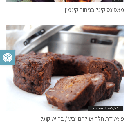
מאפינס קיגל בניחוח קינמון
פתח סרגל 
פולני / ליטאי / גרמני / רומני
פשטידת חלה או לחם יבש / ברויט קוגל