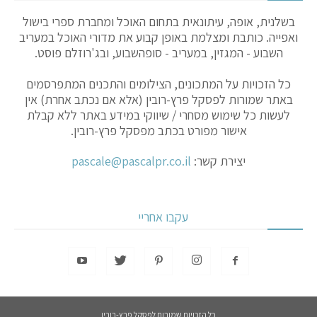
בשלנית, אופה, עיתונאית בתחום האוכל ומחברת ספרי בישול
ואפייה. כותבת ומצלמת באופן קבוע את מדורי האוכל במעריב
השבוע - המגזין, במעריב - סופהשבוע, ובג'רוזלם פוסט.
כל הזכויות על המתכונים, הצילומים והתכנים המתפרסמים
באתר שמורות לפסקל פרץ-רובין (אלא אם נכתב אחרת) אין
לעשות כל שימוש מסחרי / שיווקי במידע באתר ללא קבלת
אישור מפורט בכתב מפסקל פרץ-רובין.
יצירת קשר:
pascale@pascalpr.co.il
עקבו אחריי
כל הזכויות שמורות לפסקל פרץ-רובין