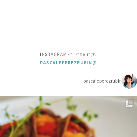
עקבו אחריי ב- INSTAGRAM
@PASCALEPEREZRUBIN
pascaleperezrubin