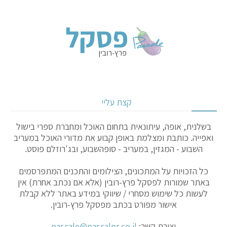
קצת עליי
בשלנית, אופה, עיתונאית בתחום האוכל ומחברת ספרי בישול
ואפייה. כותבת ומצלמת באופן קבוע את מדורי האוכל במעריב
השבוע - המגזין, במעריב - סופהשבוע, ובג'רוזלם פוסט.
כל הזכויות על המתכונים, הצילומים והתכנים המתפרסמים
באתר שמורות לפסקל פרץ-רובין (אלא אם נכתב אחרת) אין
לעשות כל שימוש מסחרי / שיווקי במידע באתר ללא קבלת
אישור מפורט בכתב מפסקל פרץ-רובין.
יצירת קשר:
pascale@pascalpr.co.il