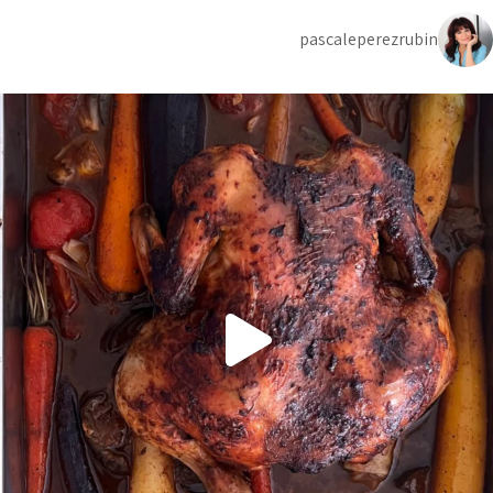
pascaleperezrubin