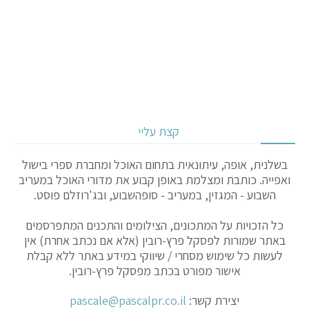
קצת עליי
בשלנית, אופה, עיתונאית בתחום האוכל ומחברת ספרי בישול
ואפייה. כותבת ומצלמת באופן קבוע את מדורי האוכל במעריב
השבוע - המגזין, במעריב - סופהשבוע, ובג'רוזלם פוסט.
כל הזכויות על המתכונים, הצילומים והתכנים המתפרסמים
באתר שמורות לפסקל פרץ-רובין (אלא אם נכתב אחרת) אין
לעשות כל שימוש מסחרי / שיווקי במידע באתר ללא קבלת
אישור מפורט בכתב מפסקל פרץ-רובין.
יצירת קשר:
pascale@pascalpr.co.il