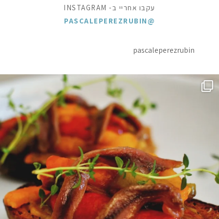
עקבו אחריי ב- INSTAGRAM
@PASCALEPEREZRUBIN
pascaleperezrubin