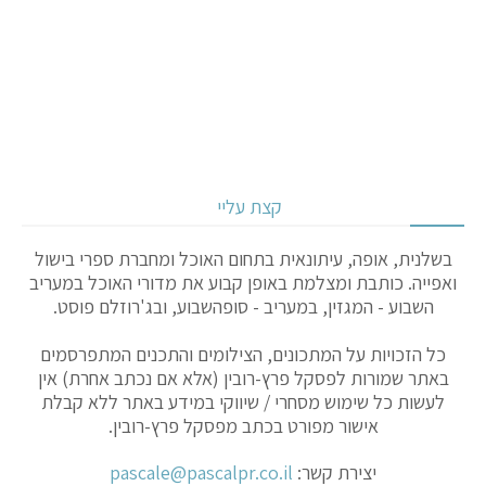
קצת עליי
בשלנית, אופה, עיתונאית בתחום האוכל ומחברת ספרי בישול
ואפייה. כותבת ומצלמת באופן קבוע את מדורי האוכל במעריב
השבוע - המגזין, במעריב - סופהשבוע, ובג'רוזלם פוסט.
כל הזכויות על המתכונים, הצילומים והתכנים המתפרסמים
באתר שמורות לפסקל פרץ-רובין (אלא אם נכתב אחרת) אין
לעשות כל שימוש מסחרי / שיווקי במידע באתר ללא קבלת
אישור מפורט בכתב מפסקל פרץ-רובין.
יצירת קשר:
pascale@pascalpr.co.il