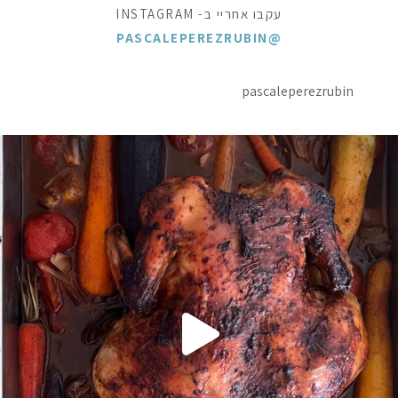
עקבו אחריי ב- INSTAGRAM
@PASCALEPEREZRUBIN
pascaleperezrubin