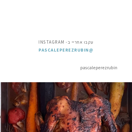
עקבו אחריי ב- INSTAGRAM
@PASCALEPEREZRUBIN
pascaleperezrubin