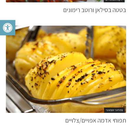
בטטה בסילאן ורוטב רימונים
פתח סרגל 
צמחוני וטבעוני
תפוחי אדמה אפויים/צלויים