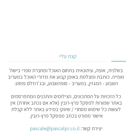
קצת עליי
בשלנית, אופה, עיתונאית בתחום האוכל ומחברת ספרי בישול
ואפייה. כותבת ומצלמת באופן קבוע את מדורי האוכל במעריב
השבוע - המגזין, במעריב - סופהשבוע, ובג'רוזלם פוסט.
כל הזכויות על המתכונים, הצילומים והתכנים המתפרסמים
באתר שמורות לפסקל פרץ-רובין (אלא אם נכתב אחרת) אין
לעשות כל שימוש מסחרי / שיווקי במידע באתר ללא קבלת
אישור מפורט בכתב מפסקל פרץ-רובין.
יצירת קשר:
pascale@pascalpr.co.il