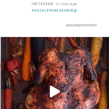
עקבו אחריי ב- INSTAGRAM
@PASCALEPEREZRUBIN
pascaleperezrubin