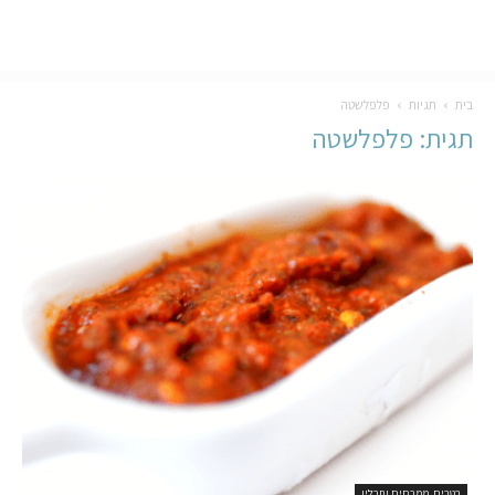
בית
תגיות
פלפלשטה
תגית: פלפלשטה
רטבים, ממרחים ותבלין