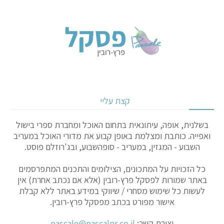
קצת עליי
בשלנית, אופה, עיתונאית בתחום האוכל ומחברת ספרי בישול
ואפייה. כותבת ומצלמת באופן קבוע את מדורי האוכל במעריב
השבוע - המגזין, במעריב - סופהשבוע, ובג'רוזלם פוסט.
כל הזכויות על המתכונים, הצילומים והתכנים המתפרסמים
באתר שמורות לפסקל פרץ-רובין (אלא אם נכתב אחרת) אין
לעשות כל שימוש מסחרי / שיווקי במידע באתר ללא קבלת
אישור מפורט בכתב מפסקל פרץ-רובין.
יצירת קשר:
pascale@pascalpr.co.il