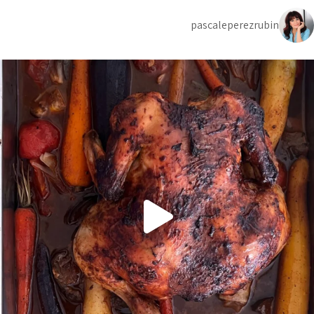
pascaleperezrubin