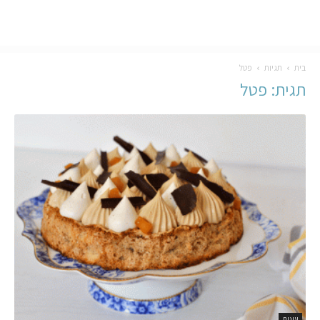
בית
תגיות
פטל
תגית: פטל
עוגות