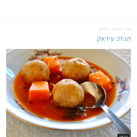
בית
תגיות
עיראק
תגית: עיראק
עיראקי