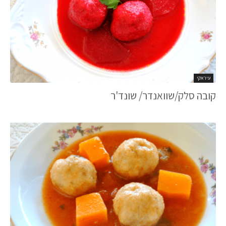
עיראקי
קובה סלק/שוואנדר/ שונד'ר