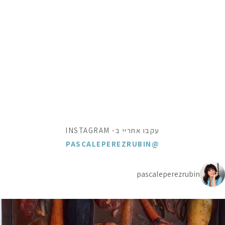
עקבו אחריי ב- INSTAGRAM
@PASCALEPEREZRUBIN
pascaleperezrubin