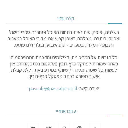
קצת עליי
בשלנית, אופה, עיתונאית בתחום האוכל ומחברת ספרי בישול
ואפייה. כותבת ומצלמת באופן קבוע את מדורי האוכל במעריב
השבוע - המגזין, במעריב - סופהשבוע, ובג'רוזלם פוסט.
כל הזכויות על המתכונים, הצילומים והתכנים המתפרסמים
באתר שמורות לפסקל פרץ-רובין (אלא אם נכתב אחרת) אין
לעשות כל שימוש מסחרי / שיווקי במידע באתר ללא קבלת
אישור מפורט בכתב מפסקל פרץ-רובין.
יצירת קשר:
pascale@pascalpr.co.il
עקבו אחריי