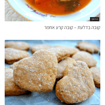
עיראקי
קובה בדלעת – קובה קרע אחמר