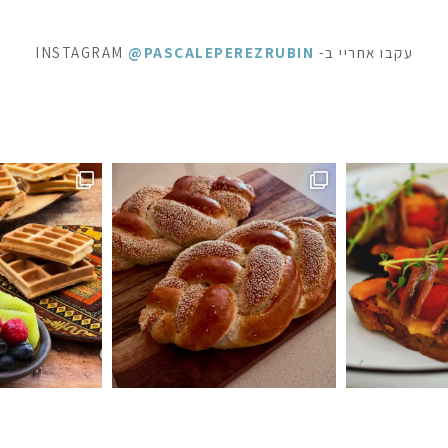
עקבו אחריי ב- INSTAGRAM
@PASCALEPEREZRUBIN
ופשה מתוקה - ופל בלגי, בלינצ׳ס ובראוניז שוקולד: ק
⁨ לפעמים כל מילה מיותרת . סיר דג
ה #חלהלשבת #