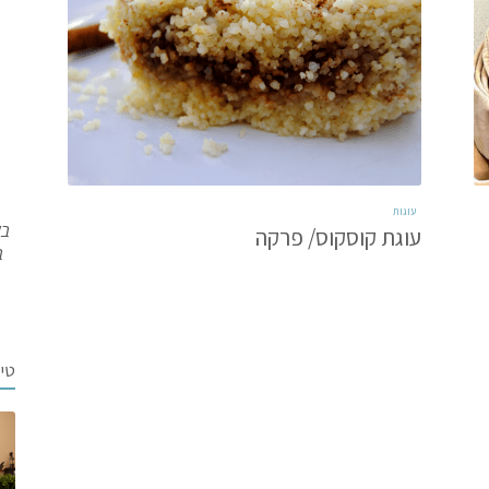
עוגות
בש
עוגת קוסקוס/ פרקה
ב
טי