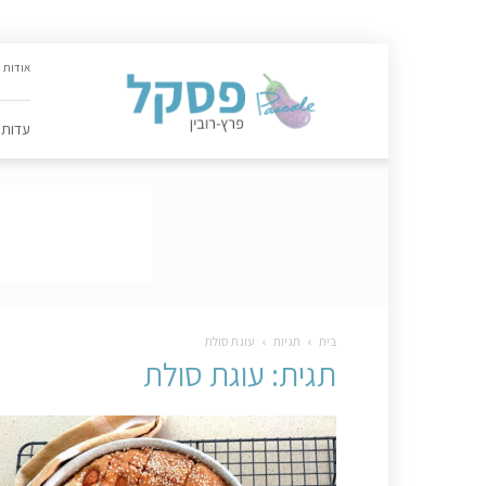
האתר
אודות
הקולינרי
של
פסקל
עדות
פרץ-רובין
|
מתכונים,
עדות,
טיפסקל,
ספרים,
המלצות
….
בית
תגיות
עוגת סולת
תגית: עוגת סולת