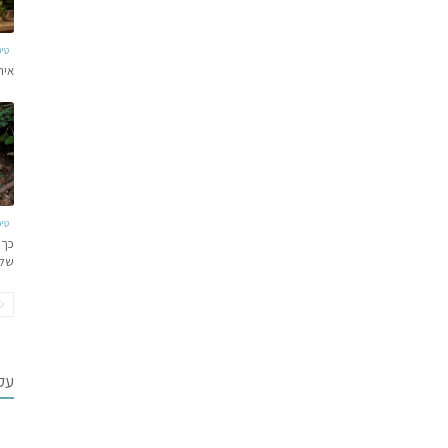
טי
איר
טי
כך 
של
עקב